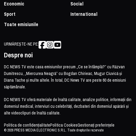
Economic
Social
Sport
International
Toate emisiunile
URMĂREȘTE-NE PE:
Despre noi
DC NEWS TV este casa emisiunilor precum „Ce se întâmplă?” cu Răzvan
Dumitrescu, „Miercurea Neagră” cu Bogdan Chirieac, Mugur Ciuvică și
Diana Tache și multe altele. În total, DC News TV are peste 60 de emisiuni
săptămânale.
DC NEWS TV oferă materiale de înaltă calitate, analize politice, informații din
domeniul medical, interviuri cu celebrități, dezbateri din domeniul apărării și
alte videoclipuri de înaltă calitate.
Politica de confidențialitate
Politica Cookies
Gestionați preferințele
© 2026 PRESS MEDIA ELECTRONIC S.R.L. Toate drepturile rezervate