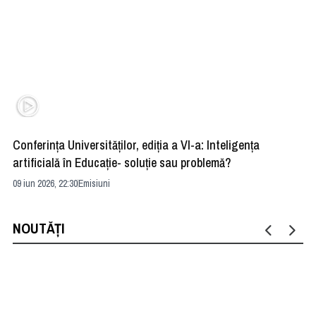
Conferința Universităților, ediția a VI-a: Inteligența
”R
artificială în Educație- soluție sau problemă?
ad
09 iun 2026, 22:30
Emisiuni
04 
NOUTĂȚI