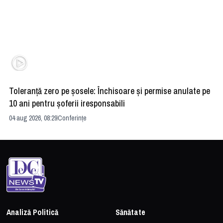
Toleranță zero pe șosele: Închisoare și permise anulate pe
HE
10 ani pentru șoferii iresponsabili
na
04 aug 2026, 08:29
Conferințe
24 
Analiză Politică
Sănătate