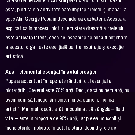
că e vorba de oameni. Artistul plastic e un om, și în cazul
ăsta, pictura e o activitate care implică creierul și mâna”, a
spus Alin George Popa în deschiderea dezbaterii. Acesta a
explicat că în procesul picturii emisfera dreaptă a creierului
este activată intens, ceea ce înseamnă că buna funcționare
a acestui organ este esențială pentru inspirație și execuție
artistică.
Apa – elementul esențial în actul creației
Popa a accentuat în repetate rânduri rolul esențial al
hidratării: „Creierul este 70% apă. Deci, dacă nu bem apă, nu
avem cum să funcționăm bine, nici ca oameni, nici ca
artiști”. Mai mult decât atât, a subliniat că sângele – fluid
vital – este în proporție de 90% apă, iar pielea, mușchii și
încheieturile implicate în actul pictural depind și ele de