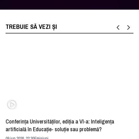
TREBUIE SĂ VEZI ȘI
Conferința Universităților, ediția a VI-a: Inteligența
”R
artificială în Educație- soluție sau problemă?
ad
09 iun 2026, 22:30
Emisiuni
04 