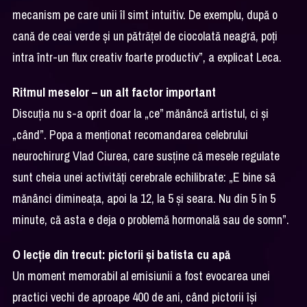
mecanism pe care unii îl simt intuitiv. De exemplu, după o
cană de ceai verde și un pătrățel de ciocolată neagră, poți
intra într-un flux creativ foarte productiv”, a explicat Leca.
Ritmul meselor – un alt factor important
Discuția nu s-a oprit doar la „ce” mănâncă artistul, ci și
„când”. Popa a menționat recomandarea celebrului
neurochirurg Vlad Ciurea, care susține că mesele regulate
sunt cheia unei activități cerebrale echilibrate: „E bine să
mănânci dimineața, apoi la 12, la 5 și seara. Nu din 5 în 5
minute, că asta e deja o problemă hormonală sau de somn”.
O lecție din trecut: pictorii și batista cu apă
Un moment memorabil al emisiunii a fost evocarea unei
practici vechi de aproape 400 de ani, când pictorii își