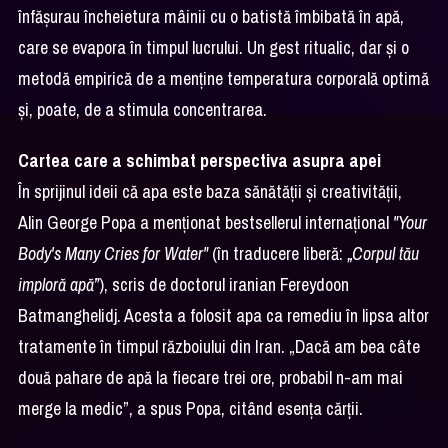
înfășurau încheietura mâinii cu o batistă îmbibată în apă,
care se evapora în timpul lucrului. Un gest ritualic, dar și o
metodă empirică de a menține temperatura corporală optimă
și, poate, de a stimula concentrarea.
Cartea care a schimbat perspectiva asupra apei
În sprijinul ideii că apa este baza sănătății și creativității,
Alin George Popa a menționat bestsellerul internațional
"Your
Body's Many Cries for Water"
(în traducere liberă:
„Corpul tău
imploră apă”
), scris de doctorul iranian Fereydoon
Batmanghelidj. Acesta a folosit apa ca remediu în lipsa altor
tratamente în timpul războiului din Iran. „Dacă am bea câte
două pahare de apă la fiecare trei ore, probabil n-am mai
merge la medic”, a spus Popa, citând esența cărții.