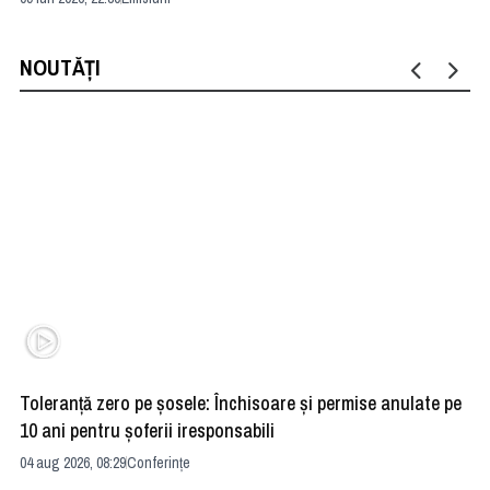
NOUTĂȚI
Toleranță zero pe șosele: Închisoare și permise anulate pe
HE
10 ani pentru șoferii iresponsabili
na
04 aug 2026, 08:29
Conferințe
24 