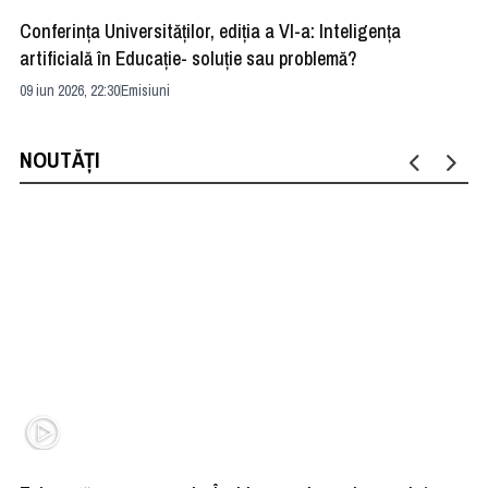
Conferința Universităților, ediția a VI-a: Inteligența
”R
artificială în Educație- soluție sau problemă?
ad
09 iun 2026, 22:30
Emisiuni
04 
NOUTĂȚI