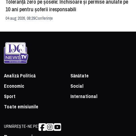
Toleranță zero pe șosele: Închisoare și permise anulate pe
HE
10 ani pentru șoferii iresponsabili
na
04 aug 2026, 08:29
Conferințe
24 
Analiză Politică
Sănătate
Economic
Social
Sport
International
Toate emisiunile
URMĂREȘTE-NE PE: