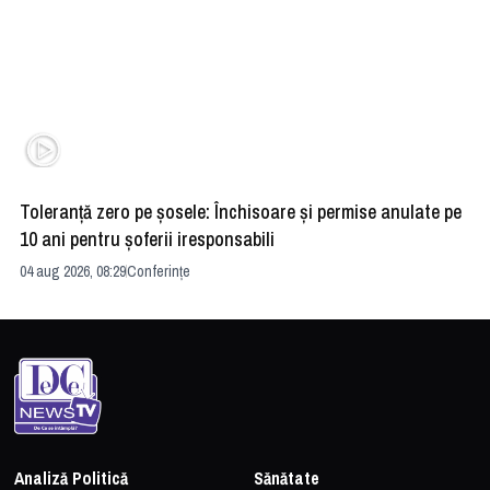
Toleranță zero pe șosele: Închisoare și permise anulate pe
HE
10 ani pentru șoferii iresponsabili
na
04 aug 2026, 08:29
Conferințe
24 
Analiză Politică
Sănătate