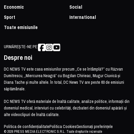
Economic
Social
Sport
International
Toate emisiunile
URMĂREȘTE-NE PE:
Despre noi
DC NEWS TV este casa emisiunilor precum „Ce se întâmplă?” cu Răzvan
Dumitrescu, „Miercurea Neagră” cu Bogdan Chirieac, Mugur Ciuvică și
Diana Tache și multe altele. În total, DC News TV are peste 60 de emisiuni
săptămânale.
DC NEWS TV oferă materiale de înaltă calitate, analize politice, informații din
domeniul medical, interviuri cu celebrități, dezbateri din domeniul apărării și
alte videoclipuri de înaltă calitate.
Politica de confidențialitate
Politica Cookies
Gestionați preferințele
© 2026 PRESS MEDIA ELECTRONIC S.R.L. Toate drepturile rezervate