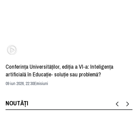
Conferința Universităților, ediția a VI-a: Inteligența
”R
artificială în Educație- soluție sau problemă?
ad
09 iun 2026, 22:30
Emisiuni
04 
NOUTĂȚI