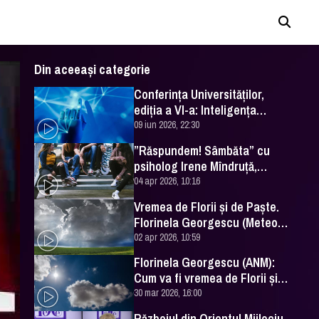
Din aceeași categorie
Conferința Universităților,
ediția a VI-a: Inteligența
artificială în Educație- soluție
09 iun 2026, 22:30
sau problemă?
”Răspundem! Sâmbăta” cu
psiholog Irene Mîndruță,
despre adolescență
04 apr 2026, 10:16
Vremea de Florii și de Paște.
Florinela Georgescu (Meteo
România) a făcut prognoza
02 apr 2026, 10:59
Florinela Georgescu (ANM):
Cum va fi vremea de Florii și
de Paște 2026
30 mar 2026, 16:00
Războiul din Orientul Mijlociu