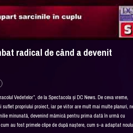
mbat radical de când a devenit
Oracolul Vedetelor”, de la Spectacola și DC News. De ceva vreme,
 suflet propriului proiect, iar pe viitor are mult mai multe planuri, n
familie minunată, devenind mămică pentru prima dată în urmă cu
l, cum au fost primele clipe de după naștere, cum s-a adaptat noului