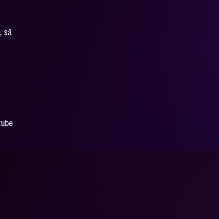
, să
tube