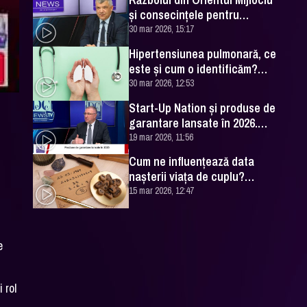
și consecințele pentru
România. Excelența Sa Ovidiu
30 mar 2026, 15:17
Dranga, interviu
Hipertensiunea pulmonară, ce
este și cum o identificăm?
Explicațiile unui medic
30 mar 2026, 12:53
specialist
Start-Up Nation și produse de
garantare lansate în 2026.
Cătălin Leonte (FNGCIMM), la
19 mar 2026, 11:56
DC News
Cum ne influențează data
nașterii viața de cuplu?
Numerologul Romeo Popescu
15 mar 2026, 12:47
are explicațiile
e
 rol