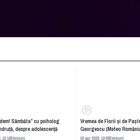
dem! Sâmbăta” cu psiholog
Vremea de Florii și de Paște
ndruță, despre adolescență
Georgescu (Meteo România
prognoza
, 10:16
Emisiuni
02 apr 2026, 10:59
Emisiuni