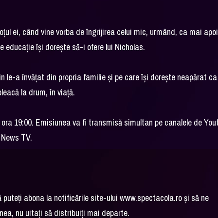
oțul ei, când vine vorba de îngrijirea celui mic, urmând, ca mai apoi
educație își dorește să-i ofere lui Nicholas.
rin le-a învățat din propria familie și pe care își dorește neapărat ca
pleacă la drum, în viață.
 la ora 19:00. Emisiunea va fi transmisă simultan pe canalele de You
C News TV.
vă puteți abona la notificările site-ului www.spectacola.ro și să ne
ea, nu uitați să distribuiți mai departe.