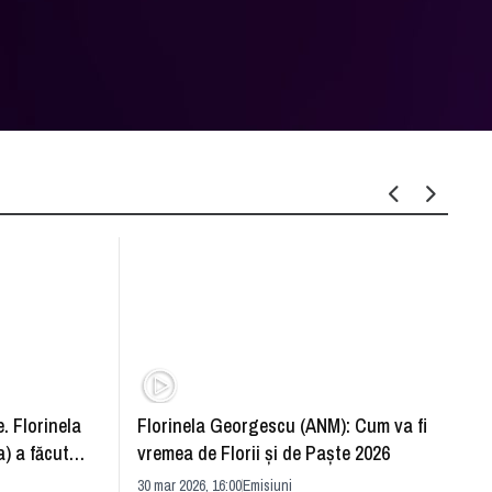
. Florinela
Florinela Georgescu (ANM): Cum va fi
Războ
) a făcut
vremea de Florii și de Paște 2026
pentr
30 mar 2026, 16:00
Emisiuni