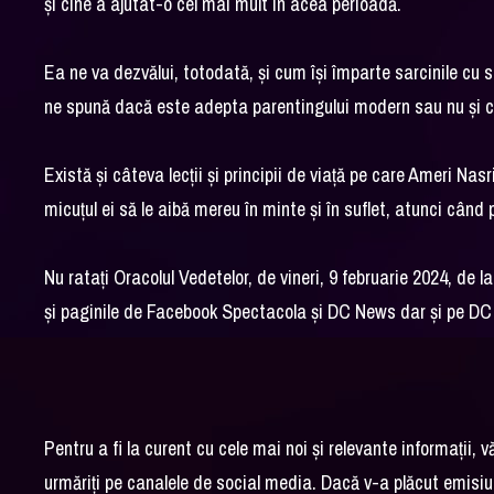
și cine a ajutat-o cel mai mult în acea perioadă.
Ea ne va dezvălui, totodată, și cum își împarte sarcinile cu s
ne spună dacă este adepta parentingului modern sau nu și ce 
Există și câteva lecții și principii de viață pe care Ameri Nas
micuțul ei să le aibă mereu în minte și în suflet, atunci când 
Nu ratați Oracolul Vedetelor, de vineri, 9 februarie 2024, de
și paginile de Facebook Spectacola și DC News dar și pe D
Pentru a fi la curent cu cele mai noi și relevante informații, 
urmăriți pe canalele de social media. Dacă v-a plăcut emisiun