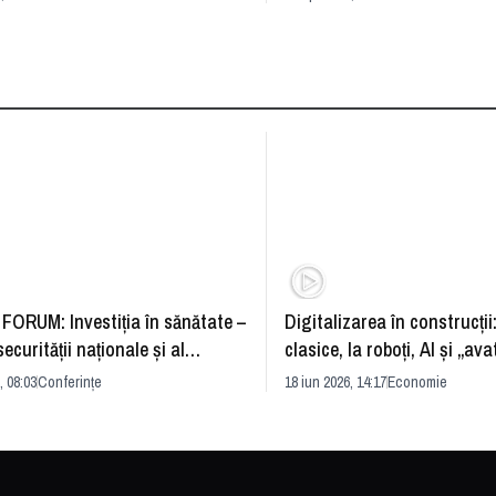
FORUM: Investiția în sănătate –
Digitalizarea în construcții
securității naționale și al
clasice, la roboți, AI și „ava
rii economice
România și redefinirea indu
, 08:03
Conferințe
18 iun 2026, 14:17
Economie