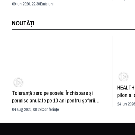
problemă?
09 iun 2026, 22:30
Emisiuni
NOUTĂȚI
HEALTH 
Toleranță zero pe șosele: Închisoare și
pilon al 
permise anulate pe 10 ani pentru șoferii
dezvoltă
24 iun 2026
iresponsabili
04 aug 2026, 08:29
Conferințe