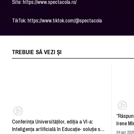
Site: https://www.spectacola.ro/
TikTok: https://www.tiktok.com/@spectacola
TREBUIE SĂ VEZI ȘI
”Răspun
Conferința Universităților, ediția a VI-a:
Irene Mî
Inteligența artificială în Educație- soluție sau
04 apr 2026