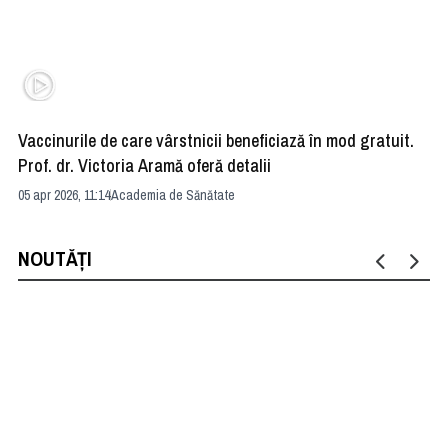
Vaccinurile de care vârstnicii beneficiază în mod gratuit.
Ce
Prof. dr. Victoria Aramă oferă detalii
pe
05 apr 2026, 11:14
Academia de Sănătate
14 
NOUTĂȚI