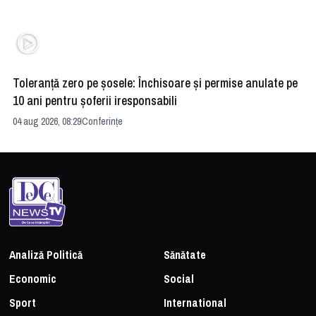
Toleranță zero pe șosele: Închisoare și permise anulate pe
HE
10 ani pentru șoferii iresponsabili
na
04 aug 2026, 08:29
Conferințe
24 
Analiză Politică
Sănătate
Economic
Social
Sport
International