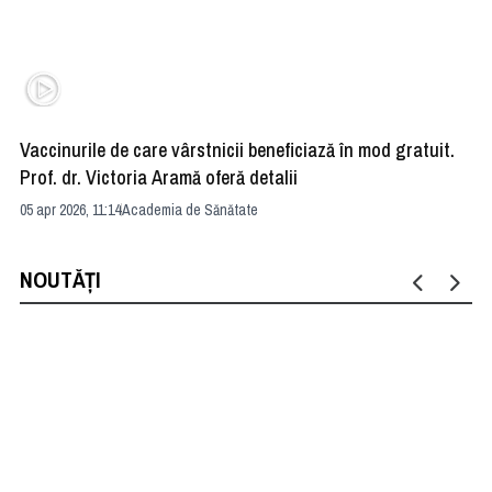
Vaccinurile de care vârstnicii beneficiază în mod gratuit.
Ce
Prof. dr. Victoria Aramă oferă detalii
pe
05 apr 2026, 11:14
Academia de Sănătate
14 
NOUTĂȚI