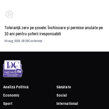
Toleranță zero pe șosele: Închisoare și permise anulate pe
HE
10 ani pentru șoferii iresponsabili
na
04 aug 2026, 08:29
Conferințe
24 
Analiză Politică
Sănătate
Economic
Social
Sport
International