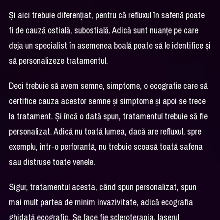
Și aici trebuie diferențiat, pentru că refluxul în safenă poate
fi de cauză ostială, subostială. Adică sunt nuanțe pe care
deja un specialist în asemenea boală poate să le identifice și
să personalizeze tratamentul.
Deci trebuie să avem semne, simptome, o ecografie care să
certifice cauza acestor semne și simptome și apoi se trece
la tratament. Și încă o dată spun, tratamentul trebuie să fie
personalizat. Adică nu toată lumea, dacă are refluxul, spre
exemplu, într-o perforantă, nu trebuie scoasă toată safena
sau distruse toate venele.
Sigur, tratamentul acesta, când spun personalizat, spun
mai mult partea de minim invazivitate, adică ecografia
ghidată ecografic. Se face fie scleroterapia, laserul