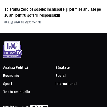
Toleranță zero pe șosele: Închisoare și permise anulate pe
HE
10 ani pentru șoferii iresponsabili
na
04 aug 2026, 08:29
Conferințe
24 
Analiză Politică
Sănătate
Economic
Social
Sport
International
Toate emisiunile