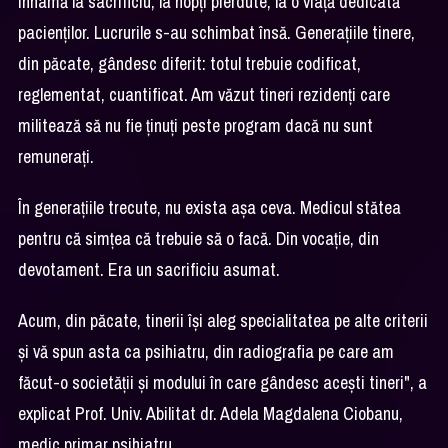
înhamă la sacrificiu, la nopți pierdute, la o viață dedicată
pacienților. Lucrurile s-au schimbat însă. Generațiile tinere,
din păcate, gândesc diferit: totul trebuie codificat,
reglementat, cuantificat. Am văzut tineri rezidenți care
militează să nu fie ținuți peste program dacă nu sunt
remunerați.
În generațiile trecute, nu exista așa ceva. Medicul stătea
pentru că simțea că trebuie să o facă. Din vocație, din
devotament. Era un sacrificiu asumat.
Acum, din păcate, tinerii își aleg specialitatea pe alte criterii
și vă spun asta ca psihiatru, din radiografia pe care am
făcut-o societății și modului în care gândesc acești tineri", a
explicat Prof. Univ. Abilitat dr. Adela Magdalena Ciobanu,
medic primar psihiatru.