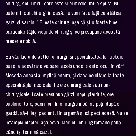
chirurg, soțul meu, care este și el medic, mi-a spus: „Nu
putem fi doi chirurgi în casă, nu vom face față cu atâtea
gărzi și sarcini.” El este chirurg, așa că știu foarte bine
particularitățile vieții de chirurg și ce presupune această
meserie nobilă.
Eu văd lucrurile astfel: chirurgii și specialitatea lor trebuie
puse la adevărata valoare, acolo unde le este locul, în vârf.
Meseria aceasta implică enorm, și dacă ne uităm la toate
specialitățile medicale, fie ele chirurgicale sau non-
chirurgicale, toate presupun gărzi, nopți pierdute, ore
suplimentare, sacrificii. În chirurgie însă, nu poți, după o
gardă, să-ți lași pacientul în urgență și să pleci acasă. Nu se
întâmplă nicăieri așa ceva. Medicul chirurg rămâne până
când își termină cazul.