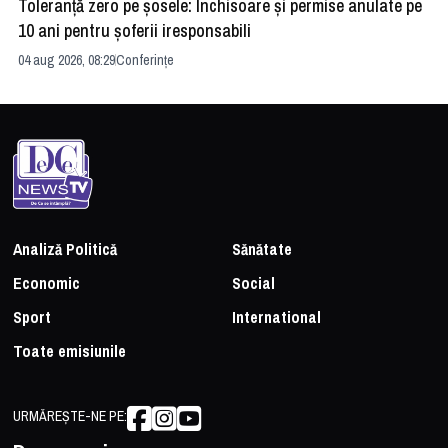
Toleranță zero pe șosele: Închisoare și permise anulate pe
HE
10 ani pentru șoferii iresponsabili
na
04 aug 2026, 08:29
Conferințe
24 
Analiză Politică
Sănătate
Economic
Social
Sport
International
Toate emisiunile
URMĂREȘTE-NE PE: