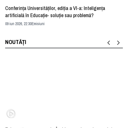
Conferința Universităților, ediția a VI-a: Inteligența
”R
artificială în Educație- soluție sau problemă?
ad
09 iun 2026, 22:30
Emisiuni
04 
NOUTĂȚI