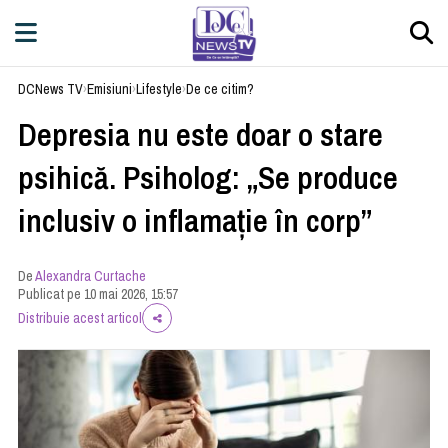
DCNews TV
›
Emisiuni
›
Lifestyle
›
De ce citim?
Depresia nu este doar o stare
psihică. Psiholog: „Se produce
inclusiv o inflamație în corp”
De
Alexandra Curtache
Publicat pe 10 mai 2026, 15:57
Distribuie acest articol