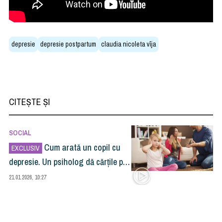
depresie
depresie postpartum
claudia nicoleta vîja
CITEȘTE ȘI
SOCIAL
Cum arată un copil cu
EXCLUSIV
depresie. Un psiholog dă cărţile pe
faţă
21.01.2026, 10:27