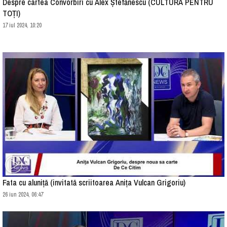
Despre cartea Convorbiri cu Alex Ștefănescu (CULTURA PENTRU
TOȚI)
17 iul 2024, 10:20
Fata cu aluniță (invitată scriitoarea Anița Vulcan Grigoriu)
26 iun 2024, 06:47