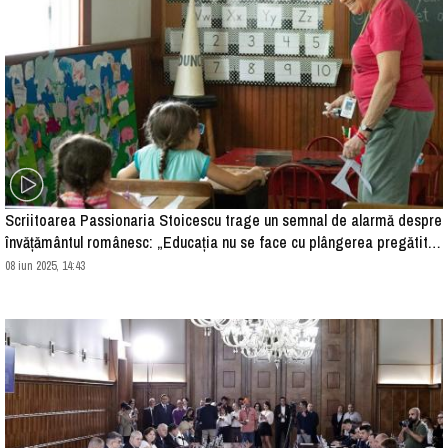
Scriitoarea Passionaria Stoicescu trage un semnal de alarmă despre
învățământul românesc: „Educația nu se face cu plângerea pregătită
în buzunarul părintelui”
08 iun 2025, 14:43