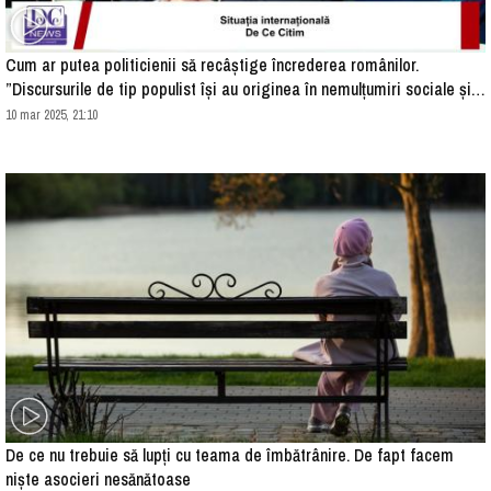
Cum ar putea politicienii să recâștige încrederea românilor.
”Discursurile de tip populist își au originea în nemulțumiri sociale și
economice”
10 mar 2025, 21:10
De ce nu trebuie să lupți cu teama de îmbătrânire. De fapt facem
niște asocieri nesănătoase