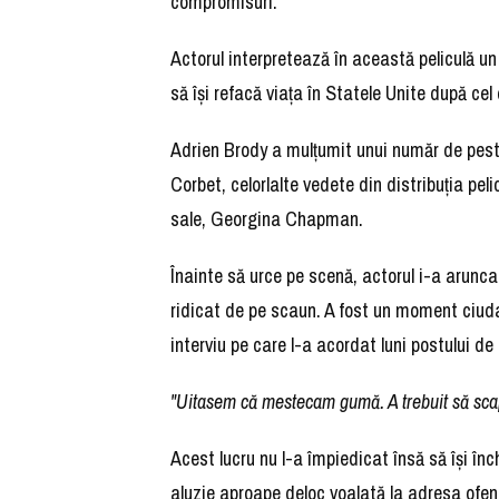
compromisuri.
Actorul interpretează în această peliculă un
să îşi refacă viaţa în Statele Unite după ce
Adrien Brody a mulţumit unui număr de peste
Corbet, celorlalte vedete din distribuţia pelic
sale, Georgina Chapman.
Înainte să urce pe scenă, actorul i-a arun
ridicat de pe scaun. A fost un moment ciuda
interviu pe care l-a acordat luni postului de
"Uitasem că mestecam gumă. A trebuit să scap d
Acest lucru nu l-a împiedicat însă să îşi înc
aluzie aproape deloc voalată la adresa ofe