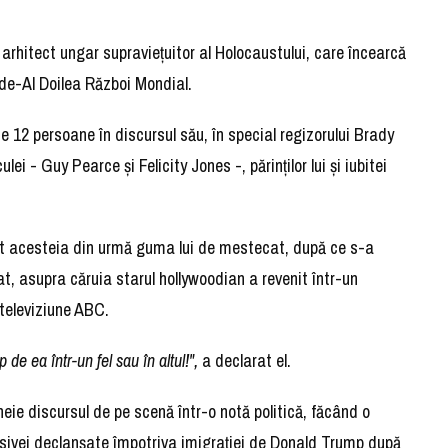
 arhitect ungar supravieţuitor al Holocaustului, care încearcă
l de-Al Doilea Război Mondial.
 12 persoane în discursul său, în special regizorului Brady
ulei - Guy Pearce şi Felicity Jones -, părinţilor lui şi iubitei
cat acesteia din urmă guma lui de mestecat, după ce s-a
t, asupra căruia starul hollywoodian a revenit într-un
 televiziune ABC.
e ea într-un fel sau în altul!",
a declarat el.
heie discursul de pe scenă într-o notă politică, făcând o
nsivei declanşate împotriva imigraţiei de Donald Trump după