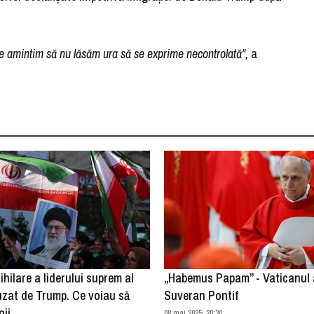
ne amintim să nu lăsăm ura să se exprime necontrolată",
a
ihilare a liderului suprem al
„Habemus Papam” - Vaticanul 
fuzat de Trump. Ce voiau să
Suveran Pontif
nii
08 mai 2025, 20:30