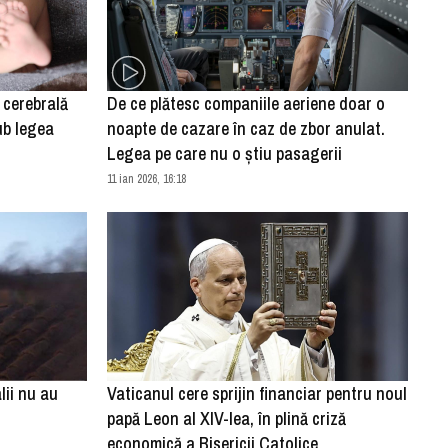
 cerebrală
De ce plătesc companiile aeriene doar o
ub legea
noapte de cazare în caz de zbor anulat.
Legea pe care nu o ştiu pasagerii
11 ian 2026, 16:18
lii nu au
Vaticanul cere sprijin financiar pentru noul
papă Leon al XIV-lea, în plină criză
economică a Bisericii Catolice