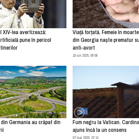
 XIV-lea avertizează:
Viață forțată. Femeie în moarte
rtificială pune în pericol
din Georgia naște prematur s
tinerilor
anti-avort
18 iun 2025, 09:56
 din Germania au crăpat din
Fum negru la Vatican. Cardina
ii
ajuns încă la un consens
07 mai 2025, 22:13