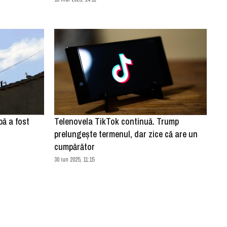
pă a fost
Telenovela TikTok continuă. Trump
prelungește termenul, dar zice că are un
cumpărător
30 iun 2025, 11:15