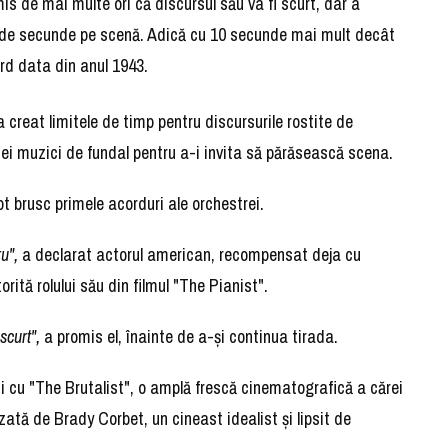
is de mai multe ori că discursul său va fi scurt, dar a
40 de secunde pe scenă. Adică cu 10 secunde mai mult decât
ord data din anul 1943.
creat limitele de timp pentru discursurile rostite de
 unei muzici de fundal pentru a-i invita să părăsească scena.
t brusc primele acorduri ale orchestrei.
u",
a declarat actorul american, recompensat deja cu
rită rolului său din filmul "The Pianist".
scurt",
a promis el, înainte de a-şi continua tirada.
ni cu "The Brutalist", o amplă frescă cinematografică a cărei
zată de Brady Corbet, un cineast idealist şi lipsit de