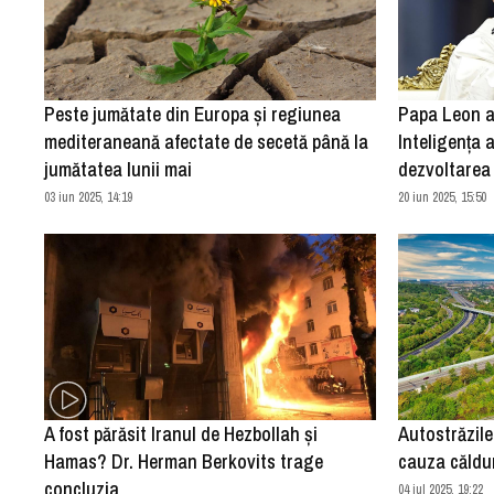
Peste jumătate din Europa şi regiunea
Papa Leon al
mediteraneană afectate de secetă până la
Inteligența a
jumătatea lunii mai
dezvoltarea 
03 iun 2025, 14:19
20 iun 2025, 15:50
A fost părăsit Iranul de Hezbollah şi
Autostrăzile
Hamas? Dr. Herman Berkovits trage
cauza căldur
concluzia
04 iul 2025, 19:22