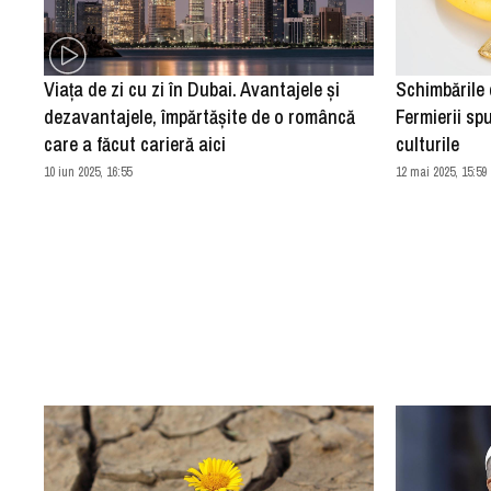
Viața de zi cu zi în Dubai. Avantajele și
Schimbările 
dezavantajele, împărtășite de o româncă
Fermierii s
care a făcut carieră aici
culturile
10 iun 2025, 16:55
12 mai 2025, 15:59