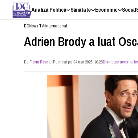
Analiză Politică
Sănătate
Economic
Social
DCNews TV
›
International
Adrien Brody a luat Osca
De
Florin Răvdan
Publicat pe 04 mar 2025, 10:26
Distribuie acest artic