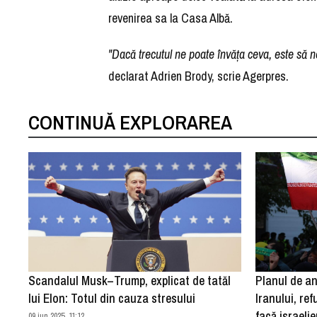
revenirea sa la Casa Albă.
"Dacă trecutul ne poate învăţa ceva, este să 
declarat Adrien Brody, scrie Agerpres.
CONTINUĂ EXPLORAREA
Scandalul Musk–Trump, explicat de tatăl
Planul de an
lui Elon: Totul din cauza stresului
Iranului, re
facă israelie
09 iun 2025, 11:12