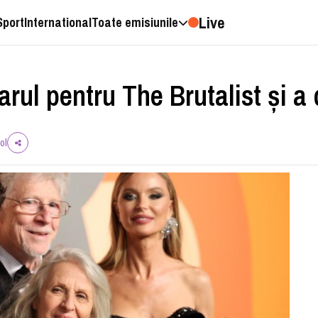
Live
Sport
International
Toate emisiunile
rul pentru The Brutalist şi a
ol