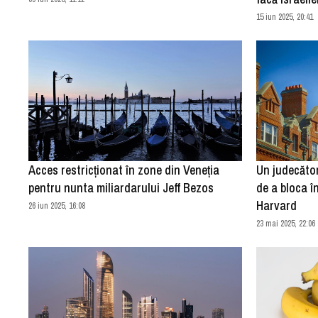
15 iun 2025, 20:41
Acces restricționat în zone din Veneția
Un judecăto
pentru nunta miliardarului Jeff Bezos
de a bloca în
Harvard
26 iun 2025, 16:08
23 mai 2025, 22:06