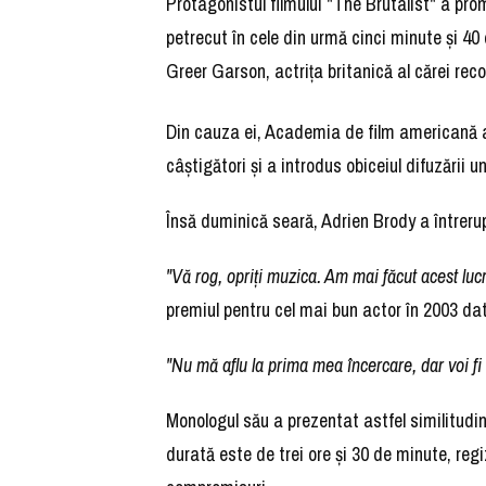
Protagonistul filmului "The Brutalist" a prom
petrecut în cele din urmă cinci minute şi 
Greer Garson, actriţa britanică al cărei rec
Din cauza ei, Academia de film americană a 
câştigători şi a introdus obiceiul difuzării
Însă duminică seară, Adrien Brody a întrerup
"Vă rog, opriţi muzica. Am mai făcut acest lucr
premiul pentru cel mai bun actor în 2003 dato
"Nu mă aflu la prima mea încercare, dar voi fi 
Monologul său a prezentat astfel similitudi
durată este de trei ore şi 30 de minute, regi