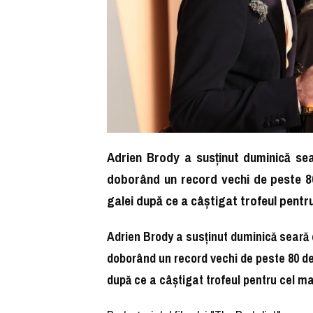
Adrien Brody a susţinut duminică sea
doborând un record vechi de peste 80
galei după ce a câştigat trofeul pentr
Adrien Brody a susţinut duminică seară c
doborând un record vechi de peste 80 de
după ce a câştigat trofeul pentru cel m