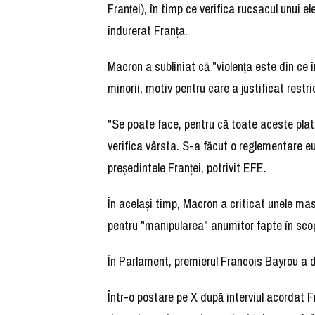
Franţei), în timp ce verifica rucsacul unui e
îndurerat Franţa.
Macron a subliniat că "violenţa este din ce 
minorii, motiv pentru care a justificat restri
"Se poate face, pentru că toate aceste plat
verifica vârsta. S-a făcut o reglementare e
preşedintele Franţei, potrivit EFE.
În acelaşi timp, Macron a criticat unele m
pentru "manipularea" anumitor fapte în scop
În Parlament, premierul Francois Bayrou a de
Într-o postare pe X după interviul acordat