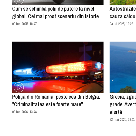
Cum se schimbă polii de putere la nivel
Autostrăzile
global. Cel mai prost scenariu din istorie
cauza căldur
09 iun 2025, 18:47
04 iul 2025, 19:22
Poliţia din România, peste cea din Belgia.
Grecia, zgu
"Criminalitatea este foarte mare"
grade. Avert
alertă
08 ian 2026, 13:44
22 mai 2025, 09:11