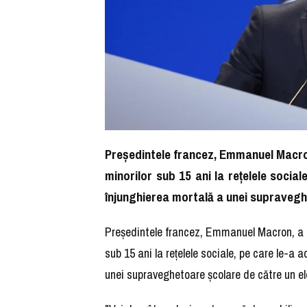
Preşedintele francez, Emmanuel Macron
minorilor sub 15 ani la reţelele socia
înjunghierea mortală a unei supraveg
Preşedintele francez, Emmanuel Macron, a de
sub 15 ani la reţelele sociale, pe care le-a
unei supraveghetoare şcolare de către un ele