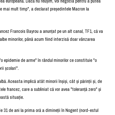
area europeană. Dacă nu reuşim, voi negocia pentru a putea
de mai mult timp", a declarat preşedintele Macron la
ancez Francois Bayrou a anunţat pe un alt canal, TF1, că va
 albe minorilor, până acum fiind interzisă doar vânzarea
"o epidemie de arme" în rândul minorilor ce constituie "o
ii şcolari".
ă. Aceasta implică atât minorii înşişi, cât şi părinţii şi, de
le francez, care a subliniat că vor avea "toleranţă zero" şi
eastă situaţie.
e 31 de ani la prima oră a dimineţii în Nogent (nord-estul