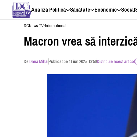
Analiză Politică
Sănătate
Economic
Social
DCNews TV
›
International
Macron vrea să interzică
De
Dana Mihai
Publicat pe 11 iun 2025, 13:56
Distribuie acest articol