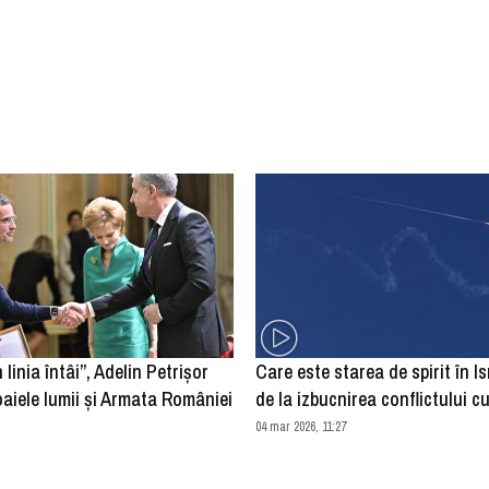
n linia întâi”, Adelin Petrișor
Care este starea de spirit în Isr
aiele lumii și Armata României
de la izbucnirea conflictului cu
04 mar 2026, 11:27