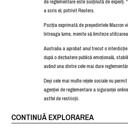
de reglementare este susţinută de experţi. 
a scris el, potrivit Reuters.
Poziţia exprimată de preşedintele Macron vin
întreaga lume, menite să limiteze utilizarea r
Australia a aprobat anul trecut o interdicţie
după o dezbatere publică emoţională, stabili
având una dintre cele mai dure reglementări
Deşi cele mai multe reţele sociale nu permit 
agenţiei de reglementare a siguranţei online
astfel de restricţii.
CONTINUĂ EXPLORAREA