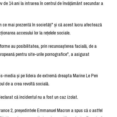
lev de 14 ani la intrarea în centrul de învăţământ secundar a
în ce mai prezentă în societăţi" şi că acest lucru afectează
cţionarea accesului lor la reţelele sociale.
forme au posibilitatea, prin recunoaşterea facială, de a
uropeană pentru site-urile pornografice", a asigurat
ass-media şi pe lidera de extremă dreapta Marine Le Pen
ul de a crea revoltă socială.
clarat că incidentul nu a fost un caz izolat.
 France 2, preşedintele Emmanuel Macron a spus că o astfel