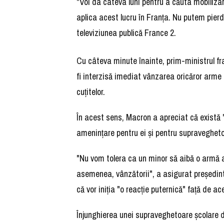
"Voi da câteva luni pentru a căuta mobiliz
aplica acest lucru în Franţa. Nu putem pier
televiziunea publică France 2.
Cu câteva minute înainte, prim-ministrul fr
fi interzisă imediat vânzarea oricăror arme
cuţitelor.
În acest sens, Macron a apreciat că există 
ameninţare pentru ei şi pentru supraveghetor
"Nu vom tolera ca un minor să aibă o armă alb
asemenea, vânzătorii", a asigurat preşedinte
că vor iniţia "o reacţie puternică" faţă de ac
Înjunghierea unei supraveghetoare şcolare d