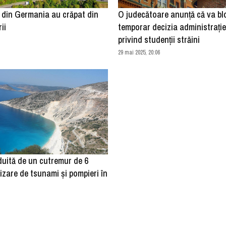
 din Germania au crăpat din
O judecătoare anunţă că va bl
ii
temporar decizia administraţi
privind studenţii străini
29 mai 2025, 20:06
duită de un cutremur de 6
izare de tsunami și pompieri în