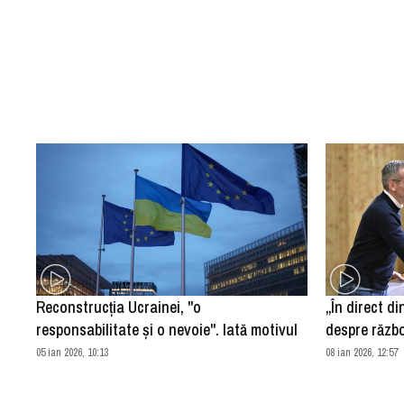
Reconstrucţia Ucrainei, "o
„În direct di
responsabilitate şi o nevoie". Iată motivul
despre războ
05 ian 2026, 10:13
08 ian 2026, 12:57