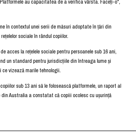
"Platformele au capacitatea de a verifica vârsta. Faceţi-o",
e în contextul unei serii de măsuri adoptate în ţări din
eţelelor sociale în rândul copiilor.
 de acces la reţelele sociale pentru persoanele sub 16 ani,
nd un standard pentru jurisdicţiile din întreaga lume şi
 ce vizează marile tehnologii.
copiilor sub 13 ani să le folosească platformele, un raport al
 din Australia a constatat că copiii ocolesc cu uşurinţă