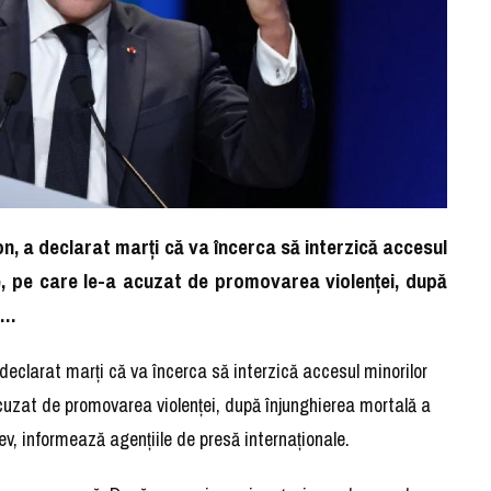
, a declarat marţi că va încerca să interzică accesul
le, pe care le-a acuzat de promovarea violenţei, după
h…
clarat marţi că va încerca să interzică accesul minorilor
 acuzat de promovarea violenţei, după înjunghierea mortală a
v, informează agenţiile de presă internaţionale.