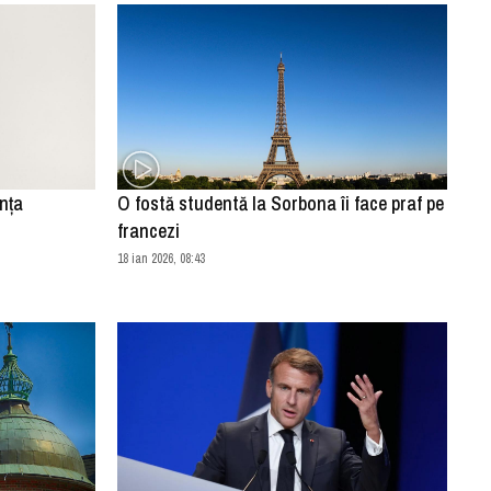
nţa
O fostă studentă la Sorbona îi face praf pe
francezi
18 ian 2026, 08:43