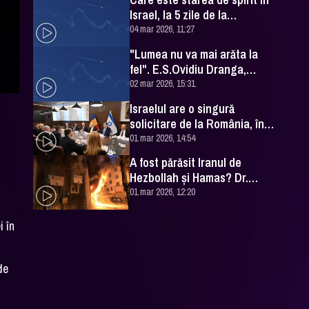
Israel, la 5 zile de la
izbucnirea conflictului cu Iran
04 mar 2026, 11:27
"Lumea nu va mai arăta la
fel". E.S.Ovidiu Dranga,
concluzie după izbucnirea
02 mar 2026, 15:31
conflictului din Orientul
Israelul are o singură
Mijlociu
e
solicitare de la România, în
contextul conflictului cu Iran
01 mar 2026, 14:54
A fost părăsit Iranul de
Hezbollah şi Hamas? Dr.
Herman Berkovits trage
01 mar 2026, 12:20
concluzia
i
în
de