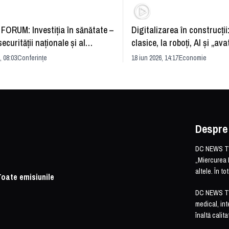
FORUM: Investiția în sănătate –
Digitalizarea în construcții
securității naționale și al
clasice, la roboți, AI și „ava
rii economice
România și redefinirea indu
, 08:03
Conferințe
18 iun 2026, 14:17
Economie
Despre
DC NEWS TV 
„Miercurea 
altele. În t
Toate emisiunile
DC NEWS TV o
medical, int
înaltă calita