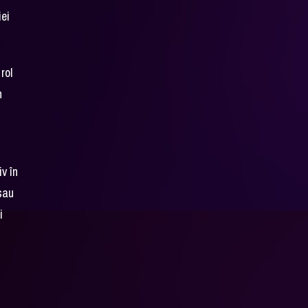
iei
rol
n
iv în
 sau
i