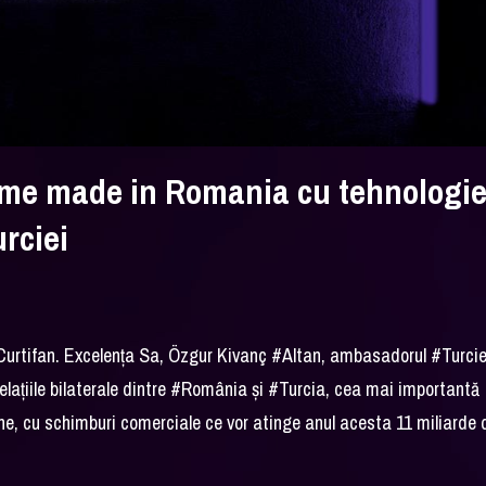
time made in Romania cu tehnologi
rciei
urtifan
. Excelența Sa, Özgur Kivanç
#Altan
, ambasadorul
#Turcie
ațiile bilaterale dintre
#România
și
#Turcia
, cea mai importantă
ne, cu schimburi comerciale ce vor atinge anul acesta 11 miliarde 