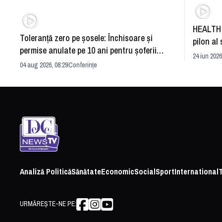
HEALTH 
Toleranță zero pe șosele: Închisoare și
pilon al 
permise anulate pe 10 ani pentru șoferii
dezvoltă
24 iun 2026
iresponsabili
04 aug 2026, 08:29
Conferințe
Analiză Politică
Sănătate
Economic
Social
Sport
International
URMĂREȘTE-NE PE: