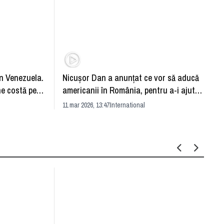
n Venezuela.
Nicuşor Dan a anunţat ce vor să aducă
Care e
e costă pe
americanii în România, pentru a-i ajuta
de la 
în războiul din Iran
11 mar 2026, 13:47
International
04 mar 