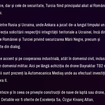
, dar și cele de securitate, Turcia fiind principalul aliat al Român
i.
 dintre Rusia și Ucraina, unde Ankara a jucat de-a lungul timpului un 
ia solicitării respect[rii integrității teritoriale a Ucrainei, încă di
 României și Turciei privind securizarea Mării Negre, precum și
te din dialog.
 accent și pe cooperarea industrială, atât în domeniul civil, inclus
în domeniul militar. Aici pe lângă achiziția de drone Bayraktar TB2
cii sunt prezenți la Automecanica Mediaș unde au efectuat investiți
a II.
eze și în ceea ce privește construcții de nave de luptă sau drone,
 Detaliile vor fi oferite de Excelența Sa, Özgur Kivanç Altan,