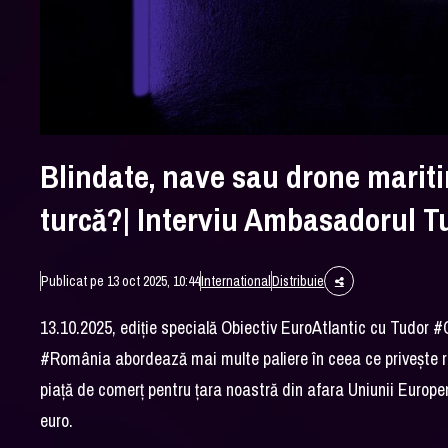
Blindate, nave sau drone mari
turcă?| Interviu Ambasadorul Tu
Publicat pe 13 oct 2025, 10:44
International
Distribuie
13.10.2025, ediție specială Obiectiv EuroAtlantic cu Tudor
#C
#România
abordează mai multe paliere în ceea ce privește rel
piață de comerț pentru țara noastră din afara Uniunii Europe
euro.