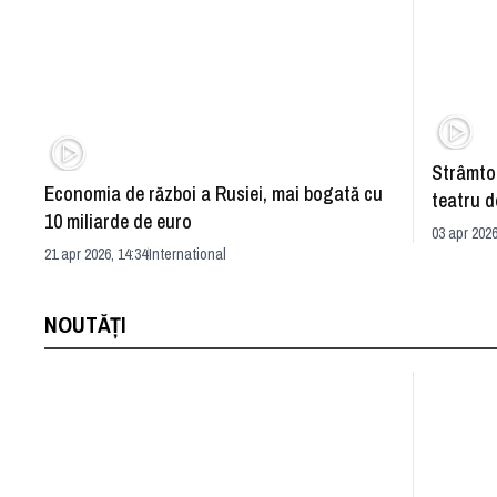
Strâmto
Economia de război a Rusiei, mai bogată cu
teatru d
10 miliarde de euro
(r) Cris
03 apr 2026
21 apr 2026, 14:34
International
NOUTĂȚI