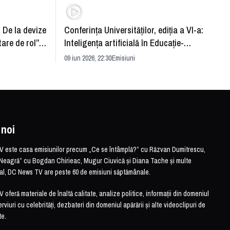
: De la devize
Conferința Universităților, ediția a VI-a:
Upgra
tare de rol”.
Inteligența artificială în Educație-
evităm
striei
soluție sau problemă?
09 iun 2026, 22:30
Emisiuni
26 mai 
 noi
este casa emisiunilor precum „Ce se întâmplă?” cu Răzvan Dumitrescu,
Neagră” cu Bogdan Chirieac, Mugur Ciuvică și Diana Tache și multe
otal, DC News TV are peste 60 de emisiuni săptămânale.
feră materiale de înaltă calitate, analize politice, informații din domeniul
erviuri cu celebrități, dezbateri din domeniul apărării și alte videoclipuri de
te.