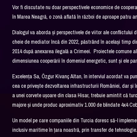
Vor fi discutate nu doar perspectivele economice de cooperare
în Marea Neagră, o zonă aflată în război de aproape patru an
Dialogul va aborda și perspectivele de viitor ale conflictului
cheie de mediator încă din 2022, păstrând în același timp direcț
2014 după anexarea ilegală a Crimeei. Proiectele comune ale
dimensiunea cooperării în domeniul energetic, sunt și ele par
Excelența Sa, Özgur Kivanç Altan, în interviul acordat va pune
cea ce privește dezvoltarea infrastructurii României, dar și 
a unei corvete ușoare din clasa Hisar, trebuie amintit că tur
majore și unde produc aproximativ 1.000 de blindate 4x4 Cobr
Un model pe care companiile din Turcia doresc să-l implement
inclusiv maritime în țara noastră, prin transfer de tehnologie.