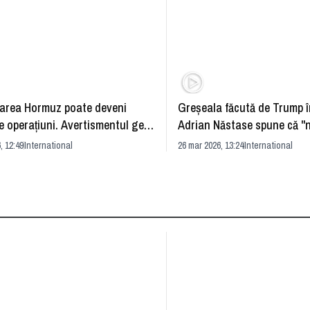
area Hormuz poate deveni
Greşeala făcută de Trump î
e operaţiuni. Avertismentul gen
Adrian Năstase spune că "n
tian Barbu
toţi"
, 12:49
International
26 mar 2026, 13:24
International