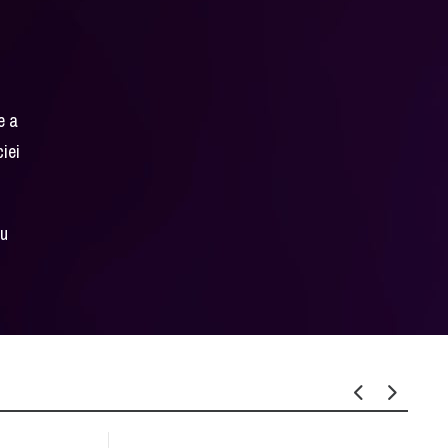
e a
ciei
ru