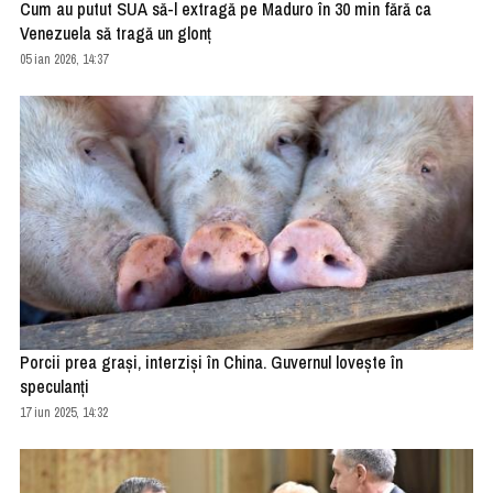
Cum au putut SUA să-l extragă pe Maduro în 30 min fără ca
Venezuela să tragă un glonț
05 ian 2026, 14:37
Porcii prea grași, interziși în China. Guvernul lovește în
speculanți
17 iun 2025, 14:32