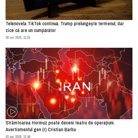
Telenovela TikTok continuă. Trump prelungește termenul, dar
zice că are un cumpărător
30 iun 2025, 11:15
Strâmtoarea Hormuz poate deveni teatru de operaţiuni.
Avertismentul gen (r) Cristian Barbu
03 apr 2026, 12:49