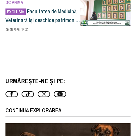
DC ANIMA
Facultatea de Medicină
EXCLUSIV
Veterinară își deschide patrimoniul
către public: „Un muzeu al științei
09.05.2026, 14:30
și al memoriei”
URMĂREȘTE-NE ȘI PE:
CONTINUĂ EXPLORAREA