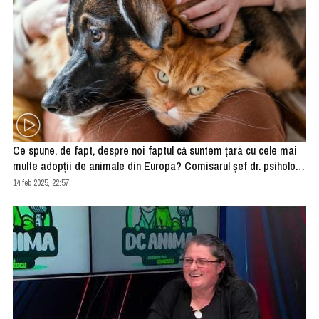
Ce spune, de fapt, despre noi faptul că suntem țara cu cele mai
multe adopții de animale din Europa? Comisarul șef dr. psiholog
Dorin Dumitran are o teorie care ridică multe semne de întrebare
14 feb 2025, 22:57