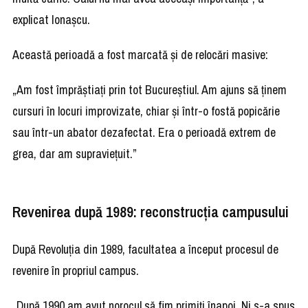
explicat Ionașcu.
Această perioadă a fost marcată și de relocări masive:
„Am fost împrăștiați prin tot Bucureștiul. Am ajuns să ținem
cursuri în locuri improvizate, chiar și într-o fostă popicărie
sau într-un abator dezafectat. Era o perioadă extrem de
grea, dar am supraviețuit.”
Revenirea după 1989: reconstrucția campusului
După Revoluția din 1989, facultatea a început procesul de
revenire în propriul campus.
„După 1990 am avut norocul să fim primiți înapoi. Ni s-a spus