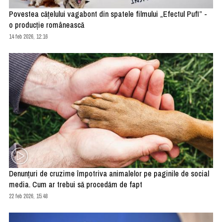
Povestea cățelului vagabont din spatele filmului „Efectul PufI” -
o producție românească
14 feb 2026, 12:16
Denunțuri de cruzime împotriva animalelor pe paginile de social
media. Cum ar trebui să procedăm de fapt
22 feb 2026, 15:48