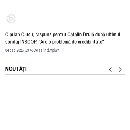
Ciprian Ciucu, răspuns pentru Cătălin Drulă după ultimul
La
sondaj INSCOP. "Are o problemă de credibilitate"
13 
04 dec 2025, 13:46
Ce se întâmplă?
NOUTĂȚI