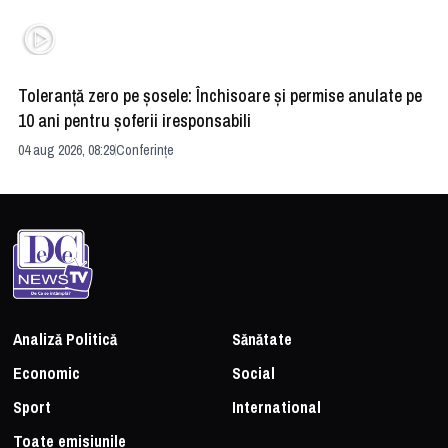
Toleranță zero pe șosele: Închisoare și permise anulate pe
HE
10 ani pentru șoferii iresponsabili
na
04 aug 2026, 08:29
Conferințe
24 
Analiză Politică
Sănătate
Economic
Social
Sport
International
Toate emisiunile