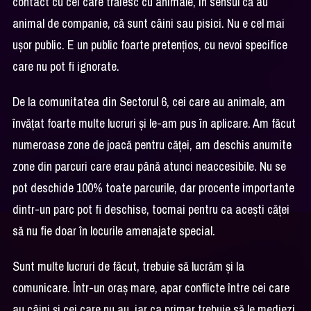
contact cu cei care trăiesc cu animale, în sensul că au
animal de companie, că sunt câini sau pisici. Nu e cel mai
uşor public. E un public foarte pretenţios, cu nevoi specifice
care nu pot fi ignorate.
De la comunitatea din Sectorul 6, cei care au animale, am
învăţat foarte multe lucruri şi le-am pus în aplicare. Am făcut
numeroase zone de joacă pentru căţei, am deschis anumite
zone din parcuri care erau până atunci neaccesibile. Nu se
pot deschide 100% toate parcurile, dar procente importante
dintr-un parc pot fi deschise, tocmai pentru ca aceşti căţei
să nu fie doar în locurile amenajate special.
Sunt multe lucruri de făcut, trebuie să lucrăm şi la
comunicare. Într-un oraş mare, apar conflicte între cei care
au câini şi cei care nu au, iar ca primar trebuie să le mediezi