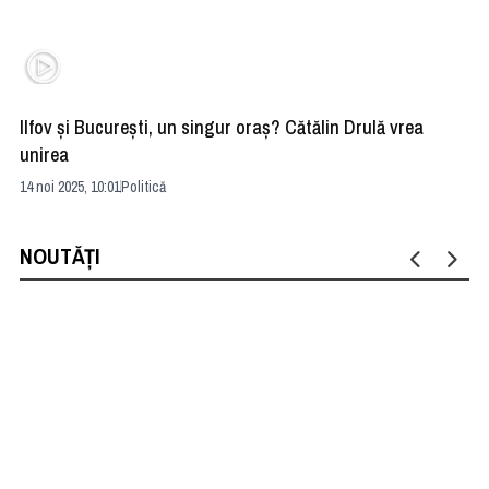
Ilfov şi Bucureşti, un singur oraş? Cătălin Drulă vrea
Ta
unirea
Că
14 noi 2025, 10:01
Politică
13 
NOUTĂȚI