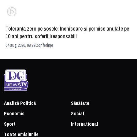
Toleranță zero pe șosele: Închisoare și permise anulate pe
HE
10 ani pentru șoferii iresponsabili
na
04 aug 2026, 08:29
Conferințe
24 
Analiză Politică
Sănătate
Economic
Social
Sport
International
Toate emisiunile