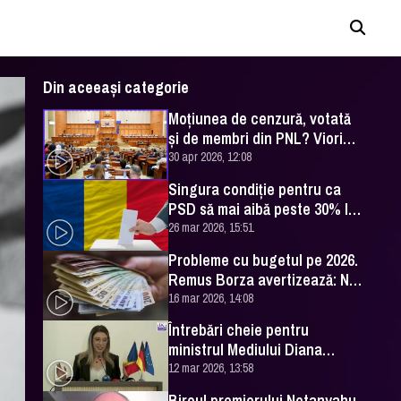
Din aceeași categorie
Moţiunea de cenzură, votată
şi de membri din PNL? Viorica
Dăncilă spune ce se întâmplă
30 apr 2026, 12:08
Singura condiţie pentru ca
PSD să mai aibă peste 30% la
alegeri
26 mar 2026, 15:51
Probleme cu bugetul pe 2026.
Remus Borza avertizează: Nu
mai suntem în an electoral
16 mar 2026, 14:08
Întrebări cheie pentru
ministrul Mediului Diana
Buzoianu / Interviu live la DC
12 mar 2026, 13:58
News
Biroul premierului Netanyahu,