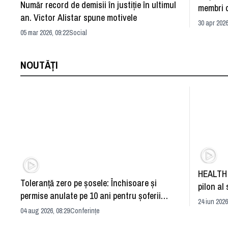
Număr record de demisii în justiţie în ultimul
membri 
an. Victor Alistar spune motivele
ce se în
30 apr 2026
05 mar 2026, 09:22
Social
NOUTĂȚI
HEALTH 
Toleranță zero pe șosele: Închisoare și
pilon al 
permise anulate pe 10 ani pentru șoferii
dezvoltă
24 iun 2026
iresponsabili
04 aug 2026, 08:29
Conferințe