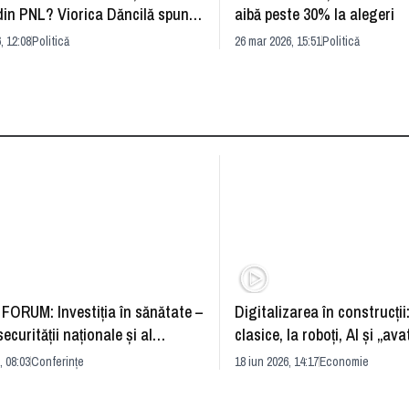
din PNL? Viorica Dăncilă spune
aibă peste 30% la alegeri
tâmplă
, 12:08
Politică
26 mar 2026, 15:51
Politică
FORUM: Investiția în sănătate –
Digitalizarea în construcții
securității naționale și al
clasice, la roboți, AI și „ava
rii economice
România și redefinirea indu
, 08:03
Conferințe
18 iun 2026, 14:17
Economie