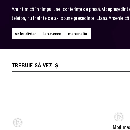
Amintim că în timpul unei conferinţe de presă, vicepreşedinta 
telefon, nu înainte de a-i spune preşedintei Liana Arsenie c
victor alistar
lia savonea
ma suna lia
TREBUIE SĂ VEZI ȘI
Moţiunea