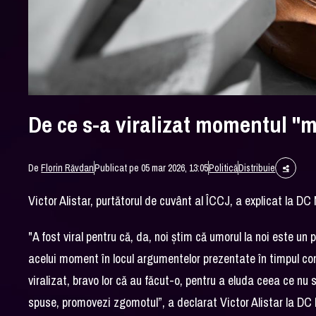
De ce s-a viralizat momentul "mă 
De
Florin Răvdan
Publicat pe 05 mar 2026, 13:05
Politică
Distribuie
Victor Alistar, purtătorul de cuvânt al ÎCCJ, a explicat la 
"A fost viral pentru că, da, noi știm că umorul la noi este un
acelui moment în locul argumentelor prezentate în timpul con
viralizat, bravo lor că au făcut-o, pentru a eluda ceea ce nu
spuse, promovezi zgomotul”, a declarat Victor Alistar la DC