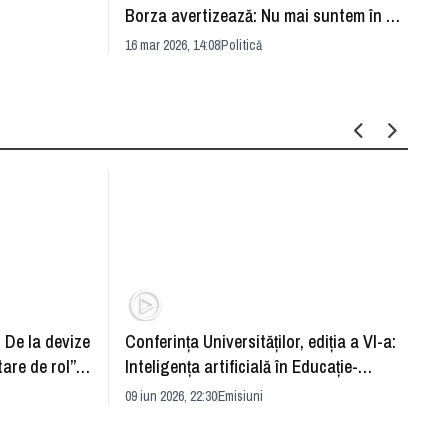
Între
Borza avertizează: Nu mai suntem în an
Diana
electoral
16 mar 2026, 14:08
Politică
12 mar 
: De la devize
Conferința Universităților, ediția a VI-a:
Upgra
tare de rol”.
Inteligența artificială în Educație-
evităm
striei
soluție sau problemă?
09 iun 2026, 22:30
Emisiuni
26 mai 