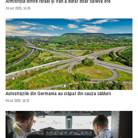
Armistiţiul dintre Israel şi Iran a durat doar câteva ore
24 iun 2025, 14:36
Autostrăzile din Germania au crăpat din cauza căldurii
04 iul 2025, 19:22