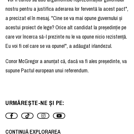
nostru pentru a justifica aderarea lor ferventă la acest pact",
a precizat el în mesaj. "Cine se va mai opune guvernului şi
acestui proiect de lege? Orice alt candidat la preşedinţie pe
care vor încerca să-l prezinte nu le va opune nicio rezistenţă.
Eu voi fi cel care se va opune!", a adăugat irlandezul.
Conor McGregor a anunţat că, dacă va fi ales preşedinte, va
supune Pactul european unui referendum.
URMĂREȘTE-NE ȘI PE:
CONTINUĂ EXPLORAREA