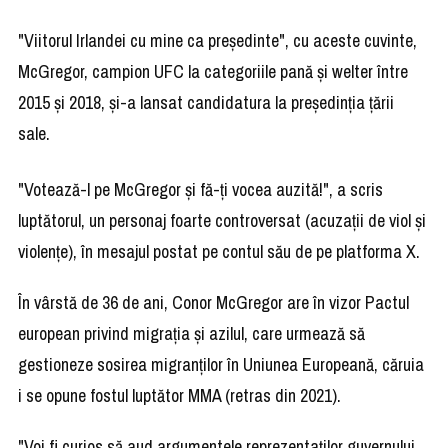
"Viitorul Irlandei cu mine ca preşedinte", cu aceste cuvinte,
McGregor, campion UFC la categoriile pană şi welter între
2015 şi 2018, şi-a lansat candidatura la preşedinţia ţării
sale.
"Votează-l pe McGregor şi fă-ţi vocea auzită!", a scris
luptătorul, un personaj foarte controversat (acuzaţii de viol şi
violenţe), în mesajul postat pe contul său de pe platforma X.
În vârstă de 36 de ani, Conor McGregor are în vizor Pactul
european privind migraţia şi azilul, care urmează să
gestioneze sosirea migranţilor în Uniunea Europeană, căruia
i se opune fostul luptător MMA (retras din 2021).
"Voi fi curios să aud argumentele reprezentaţilor guvernului