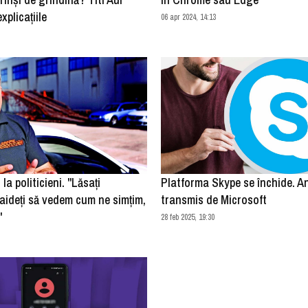
xplicațiile
06 apr 2024, 14:13
 la politicieni. "Lăsaţi
Platforma Skype se închide. A
Haideţi să vedem cum ne simţim,
transmis de Microsoft
"
28 feb 2025, 19:30