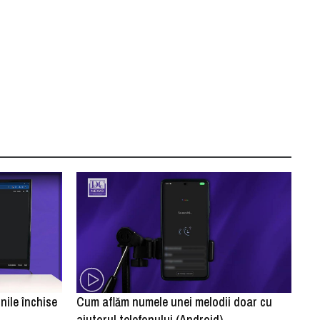
ile închise
Cum aflăm numele unei melodii doar cu
ajutorul telefonului (Android)