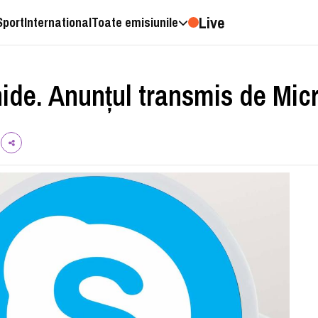
Live
Sport
International
Toate emisiunile
ide. Anunțul transmis de Mic
l