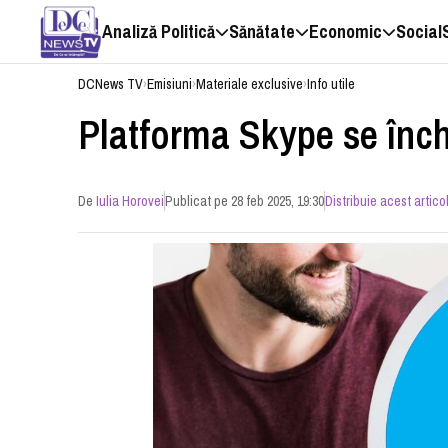
Analiză Politică
Sănătate
Economic
Social
DCNews TV
›
Emisiuni
›
Materiale exclusive
›
Info utile
Platforma Skype se înch
De
Iulia Horovei
Publicat pe 28 feb 2025, 19:30
Distribuie acest artico