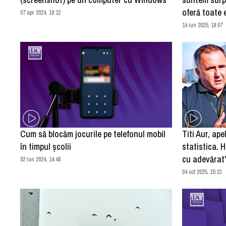
oferă toate e
07 apr 2024, 19:12
14 iun 2025, 19:07
Cum să blocăm jocurile pe telefonul mobil
Titi Aur, apel
în timpul școlii
statistica. 
cu adevărat
02 iun 2024, 14:48
04 oct 2025, 15:33