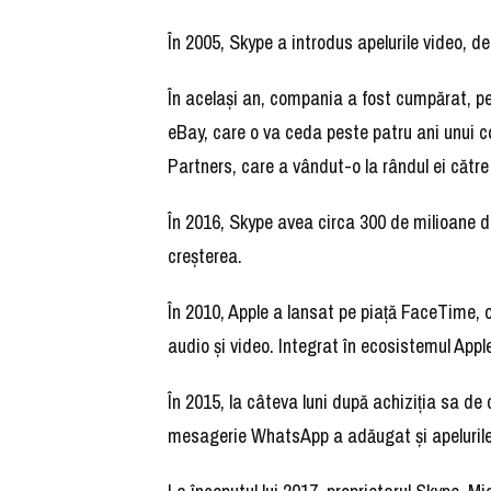
În 2005, Skype a introdus apelurile video, d
În acelaşi an, compania a fost cumpărat, pe
eBay, care o va ceda peste patru ani unui c
Partners, care a vândut-o la rândul ei către
În 2016, Skype avea circa 300 de milioane de
creşterea.
În 2010, Apple a lansat pe piaţă FaceTime, o
audio şi video. Integrat în ecosistemul Appl
În 2015, la câteva luni după achiziţia sa de
mesagerie WhatsApp a adăugat şi apelurile te