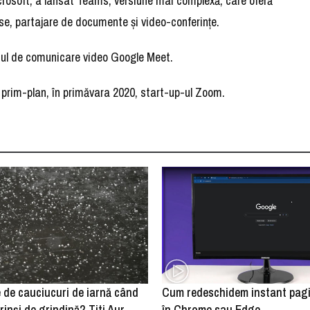
icrosoft, a lansat Teams, versiune mai complexă, care oferă
rise, partajare de documente şi video-conferinţe.
ciul de comunicare video Google Meet.
prim-plan, în primăvara 2020, start-up-ul Zoom.
 de cauciucuri de iarnă când
Cum redeschidem instant pagin
inși de grindină? Titi Aur
în Chrome sau Edge