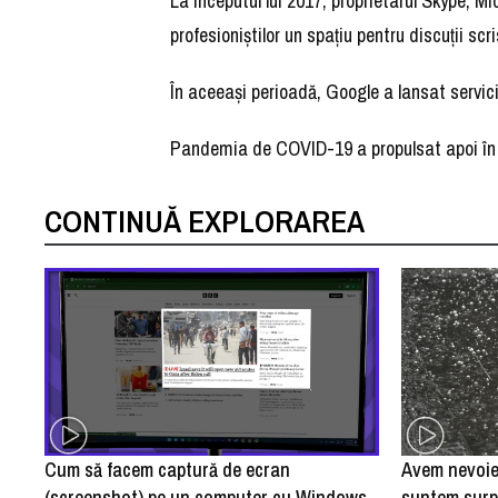
La începutul lui 2017, proprietarul Skype, M
profesioniştilor un spaţiu pentru discuţii sc
În aceeaşi perioadă, Google a lansat servi
Pandemia de COVID-19 a propulsat apoi în 
CONTINUĂ EXPLORAREA
Cum să facem captură de ecran
Avem nevoie
(screenshot) pe un computer cu Windows
suntem surpr