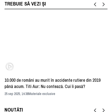
TREBUIE SĂ VEZI ȘI
10.000 de români au murit în accidente rutiere din 2019
Ma
până acum. Titi Aur: Nu contează. Cui îi pasă?
de
25 sep 2025, 14:38
Materiale exclusive
03 
NOUTĂȚI