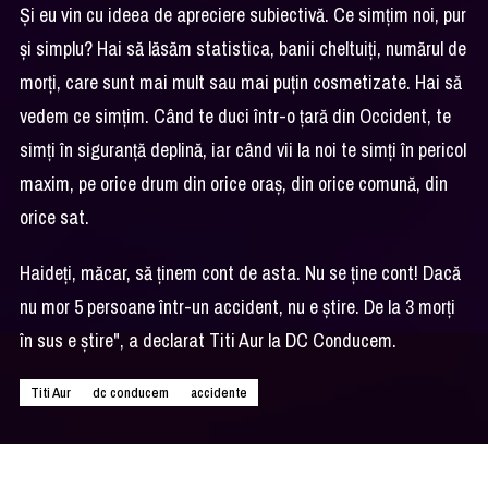
Şi eu vin cu ideea de apreciere subiectivă. Ce simţim noi, pur
şi simplu? Hai să lăsăm statistica, banii cheltuiţi, numărul de
morţi, care sunt mai mult sau mai puţin cosmetizate. Hai să
vedem ce simţim. Când te duci într-o ţară din Occident, te
simţi în siguranţă deplină, iar când vii la noi te simţi în pericol
maxim, pe orice drum din orice oraş, din orice comună, din
orice sat.
Haideţi, măcar, să ţinem cont de asta. Nu se ţine cont! Dacă
nu mor 5 persoane într-un accident, nu e ştire. De la 3 morţi
în sus e ştire", a declarat Titi Aur la DC Conducem.
Titi Aur
dc conducem
accidente