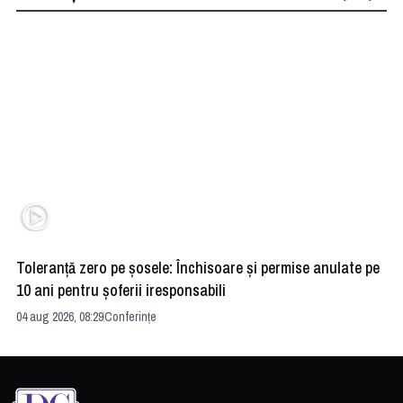
Toleranță zero pe șosele: Închisoare și permise anulate pe
HE
10 ani pentru șoferii iresponsabili
na
04 aug 2026, 08:29
Conferințe
24 