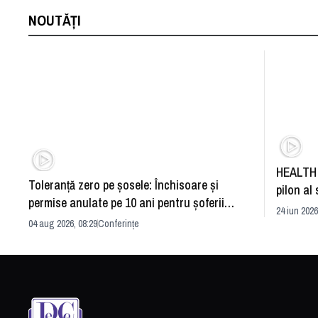
NOUTĂȚI
HEALTH 
Toleranță zero pe șosele: Închisoare și
pilon al 
permise anulate pe 10 ani pentru șoferii
dezvoltă
24 iun 2026
iresponsabili
04 aug 2026, 08:29
Conferințe