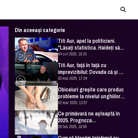
Din aceeași categorie
Titi Aur, apel la politicieni.
"Lăsaţi statistica. Haideţi să
vedem cum ne simţim, cu
04 oct 2025, 15:33
adevărat"
Titi Aur, față în față cu
imprevizibilul: Dovada că și un
profesionist poate întâmpina
03 mai 2025, 17:34
dificultăți la volan
Obiceiuri greșite care produc
probleme la nivelul unghiilor.
Sfaturile specialiștilor pentru
02 mar 2025, 13:07
a evita unghia încarnată
Ce primăvară ne așteaptă în
2025. Prognoza
meteorologilor, după un final
28 feb 2025, 18:56
geros de iarnă
Cum să blocăm telefonul cu