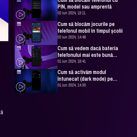
PIN, model sau amprentă
02 iun 2024, 19:11
Cum să blocăm jocurile pe
telefonul mobil în timpul școlii
02 iun 2024, 14:48
Cum să vedem dacă bateria
telefonului mai este bună
(Android)
01 iun 2024, 18:41
Cum să activăm modul
întunecat (dark mode) pe
Android
01 iun 2024, 14:30
tă