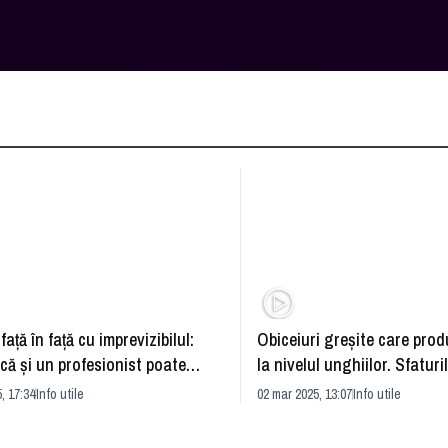
 față în față cu imprevizibilul:
Obiceiuri greșite care pro
ă și un profesionist poate
la nivelul unghiilor. Sfaturi
a dificultăți la volan
specialiștilor pentru a evi
, 17:34
Info utile
02 mar 2025, 13:07
Info utile
încarnată