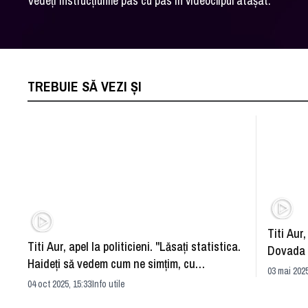
Vedeți instrucțiunile pas cu pas în videoclipul atașat.
TREBUIE SĂ VEZI ȘI
Titi Aur,
Titi Aur, apel la politicieni. "Lăsaţi statistica.
Dovada c
Haideţi să vedem cum ne simţim, cu
întâmpin
03 mai 2025
adevărat"
04 oct 2025, 15:33
Info utile