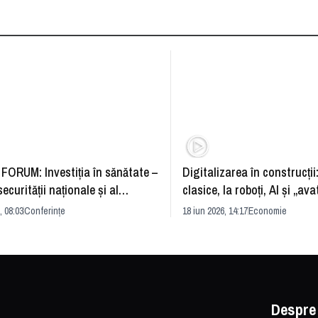
FORUM: Investiția în sănătate –
Digitalizarea în construcții
securității naționale și al
clasice, la roboți, AI și „ava
rii economice
România și redefinirea indu
, 08:03
Conferințe
18 iun 2026, 14:17
Economie
Despre