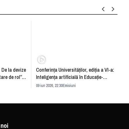
: De la devize
Conferința Universităților, ediția a VI-a:
Upgra
tare de rol”.
Inteligența artificială în Educație-
evităm
striei
soluție sau problemă?
09 iun 2026, 22:30
Emisiuni
26 mai 
 noi