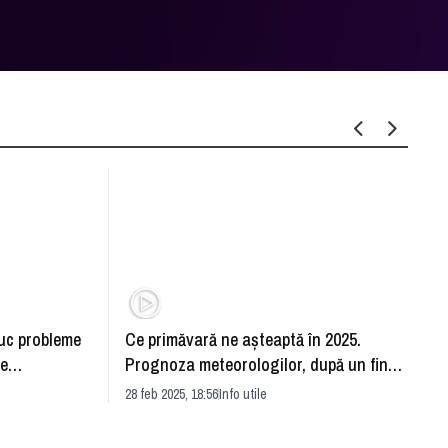
duc probleme
Ce primăvară ne așteaptă în 2025.
Cum s
le
Prognoza meteorologilor, după un final
ampr
ta unghia
geros de iarnă
28 feb 2025, 18:56
Info utile
02 iun 