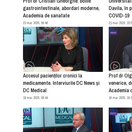
Prof dr Cristian Gheorghe: bolile
Universita
gastrointestinale, abordari moderne,
Davila, în p
Academia de sanatate
COVID-19
23 mar 2020, 09:46
21 mar 2020, 15:
Accesul pacienților cronici la
Prof dr Olg
medicamente. Interviurile DC News și
venerice, d
DC Medical
Academia 
18 mar 2020, 09:44
16 mar 2020, 18: