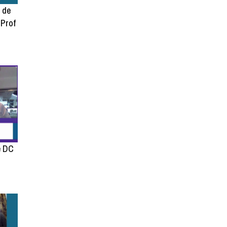
 de
 Prof
e DC