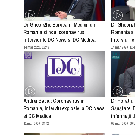
Dr Gheorghe Borcean : Medicii din
Dr Gheorgh
Romania si noul coronavirus.
Romania si
Interviurile DC News si DC Medical
Interviuril
14 mar 2020, 18:49
14 mar 2020, 11:4
Andrei Baciu: Coronavirus in
Dr Horatiu
Romania, interviu exploziv la DC News
Sănătate. 
si DC Medical
informații 
11 mar 2020, 08:42
09 mar 2020, 09: