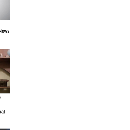
 News
e
cal