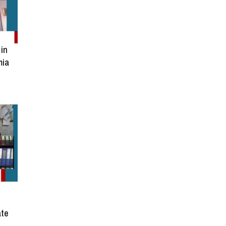
 in
mia
ate