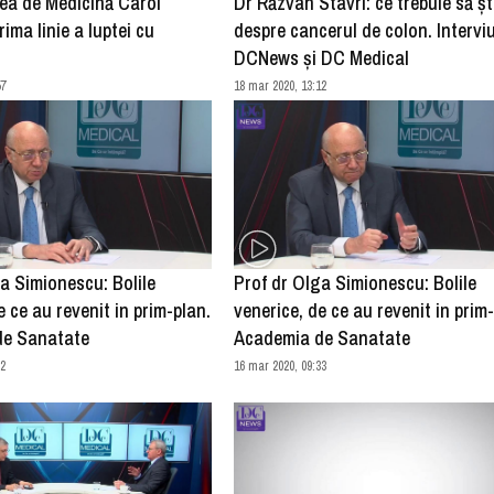
tea de Medicină Carol
Dr Răzvan Stavri: ce trebuie să șt
rima linie a luptei cu
despre cancerul de colon. Interviu
DCNews și DC Medical
57
18 mar 2020, 13:12
a Simionescu: Bolile
Prof dr Olga Simionescu: Bolile
e ce au revenit in prim-plan.
venerice, de ce au revenit in prim
de Sanatate
Academia de Sanatate
32
16 mar 2020, 09:33