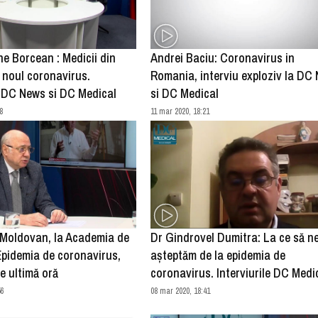
e Borcean : Medicii din
Andrei Baciu: Coronavirus in
 noul coronavirus.
Romania, interviu exploziv la DC
e DC News si DC Medical
si DC Medical
8
11 mar 2020, 18:21
 Moldovan, la Academia de
Dr Gindrovel Dumitra: La ce să n
Epidemia de coronavirus,
așteptăm de la epidemia de
de ultimă oră
coronavirus. Interviurile DC Medi
56
08 mar 2020, 18:41