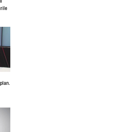
ii
rile
-plan.