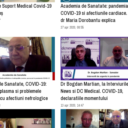
e Suport Medical Covid-19
Academia de Sanatate: pandemia
eș
COVID-19 si afectiunile cardiace.
dr Maria Dorobantu explica
7
27 apr 2020, 08:55
e Sanatate, COVID-19:
Dr Bogdan Martian, la Interviuril
 plasma si problemele
News si DC Medical. COVID-19,
 cu afectiuni nefrologice
declaratiile momentului
3
13 apr 2020, 14:47