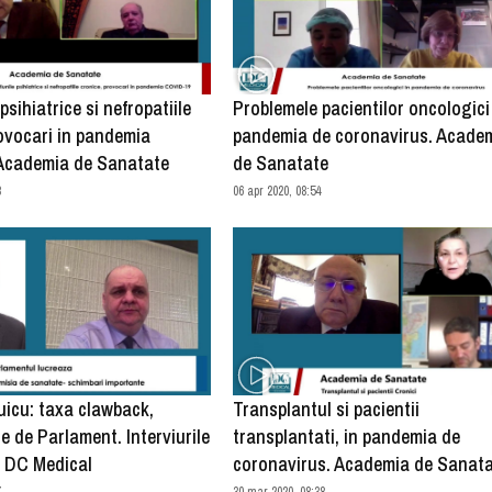
psihiatrice si nefropatiile
Problemele pacientilor oncologici
rovocari in pandemia
pandemia de coronavirus. Acade
Academia de Sanatate
de Sanatate
8
06 apr 2020, 08:54
uicu: taxa clawback,
Transplantul si pacientii
e de Parlament. Interviurile
transplantati, in pandemia de
 DC Medical
coronavirus. Academia de Sanat
7
30 mar 2020, 08:38