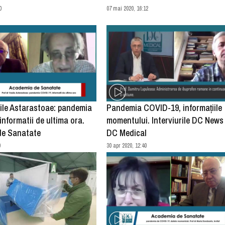
0
07 mai 2020, 16:12
sile Astarastoae: pandemia
Pandemia COVID-19, informațiile
nformatii de ultima ora.
momentului. Interviurile DC News 
de Sanatate
DC Medical
0
30 apr 2020, 12:40