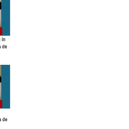
 în
a de
a de