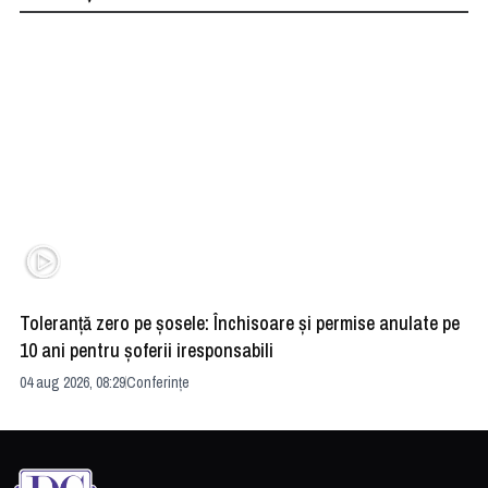
Toleranță zero pe șosele: Închisoare și permise anulate pe
HE
10 ani pentru șoferii iresponsabili
na
04 aug 2026, 08:29
Conferințe
24 