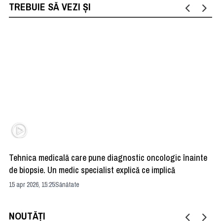
TREBUIE SĂ VEZI ȘI
Tehnica medicală care pune diagnostic oncologic înainte
Bo
de biopsie. Un medic specialist explică ce implică
co
15 apr 2026, 15:25
Sănătate
31 
NOUTĂȚI