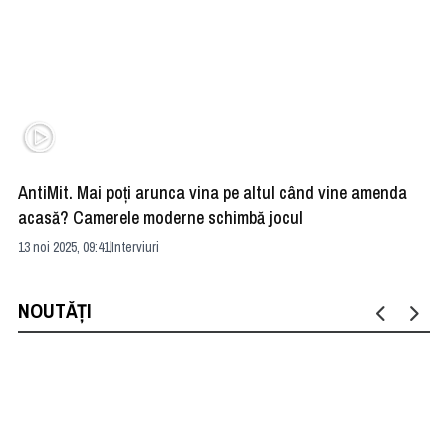
AntiMit. Mai poţi arunca vina pe altul când vine amenda
Ed
acasă? Camerele moderne schimbă jocul
şo
13 noi 2025, 09:41
Interviuri
15 
NOUTĂȚI