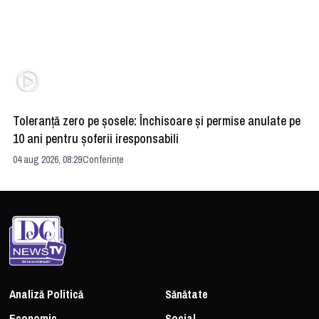
Toleranță zero pe șosele: Închisoare și permise anulate pe
HE
10 ani pentru șoferii iresponsabili
na
04 aug 2026, 08:29
Conferințe
24 
Analiză Politică
Sănătate
Economic
Social