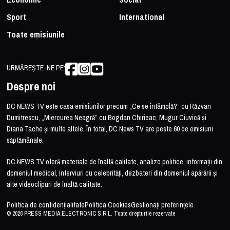
Sport
International
Toate emisiunile
URMĂREȘTE-NE PE:
Despre noi
DC NEWS TV este casa emisiunilor precum „Ce se întâmplă?” cu Răzvan
Dumitrescu, „Miercurea Neagră” cu Bogdan Chirieac, Mugur Ciuvică și
Diana Tache și multe altele. În total, DC News TV are peste 60 de emisiuni
săptămânale.
DC NEWS TV oferă materiale de înaltă calitate, analize politice, informații din
domeniul medical, interviuri cu celebrități, dezbateri din domeniul apărării și
alte videoclipuri de înaltă calitate.
Politica de confidențialitate
Politica Cookies
Gestionați preferințele
© 2026 PRESS MEDIA ELECTRONIC S.R.L. Toate drepturile rezervate