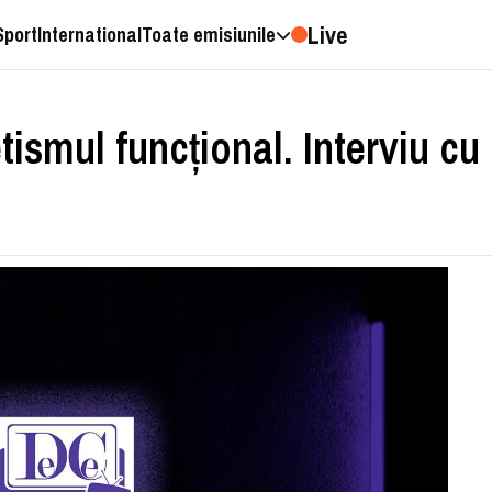
Live
Sport
International
Toate emisiunile
etismul funcțional. Interviu cu