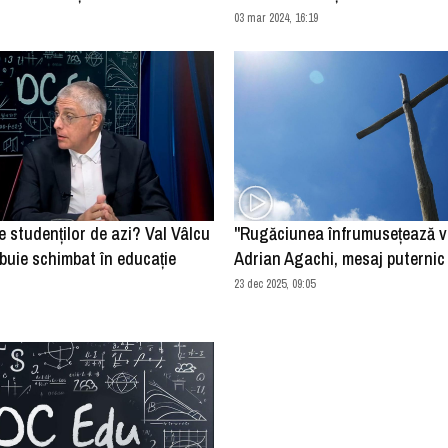
03 mar 2024, 16:19
te studenților de azi? Val Vâlcu
"Rugăciunea înfrumuseţează via
buie schimbat în educație
Adrian Agachi, mesaj puterni
23 dec 2025, 09:05