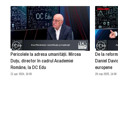
Pericolele la adresa umanității. Mircea
De la reform
Duțu, director în cadrul Academiei
Daniel David
Române, la DC Edu
europene
21 apr 2024, 19:09
28 sep 2025, 14:08