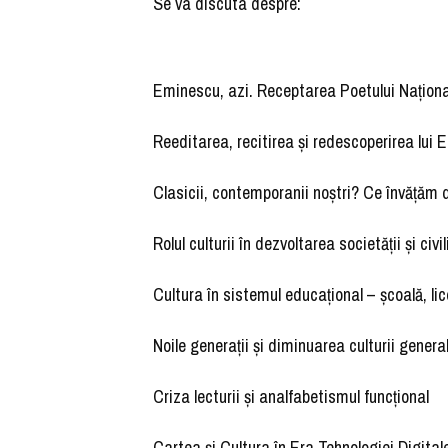
Se va discuta despre:
Eminescu, azi. Receptarea Poetului Naționa
Reeditarea, recitirea și redescoperirea lui
Clasicii, contemporanii noștri? Ce învățăm de
Rolul culturii în dezvoltarea societății și civ
Cultura în sistemul educațional – școală, lic
Noile generații și diminuarea culturii genera
Criza lecturii și analfabetismul funcțional
Cartea și Cultura în Era Tehnologiei Digital