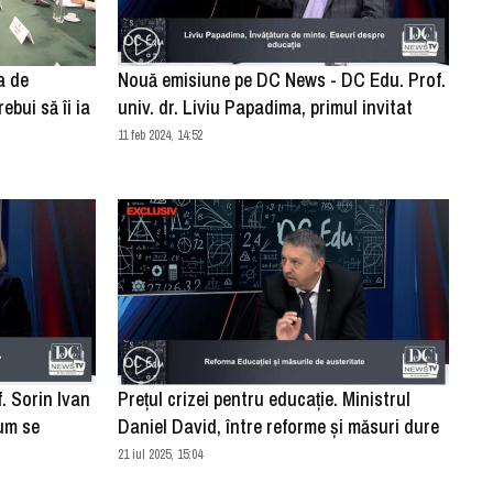
a de
Nouă emisiune pe DC News - DC Edu. Prof.
ebui să îi ia
univ. dr. Liviu Papadima, primul invitat
11 feb 2024, 14:52
f. Sorin Ivan
Prețul crizei pentru educație. Ministrul
cum se
Daniel David, între reforme și măsuri dure
21 iul 2025, 15:04