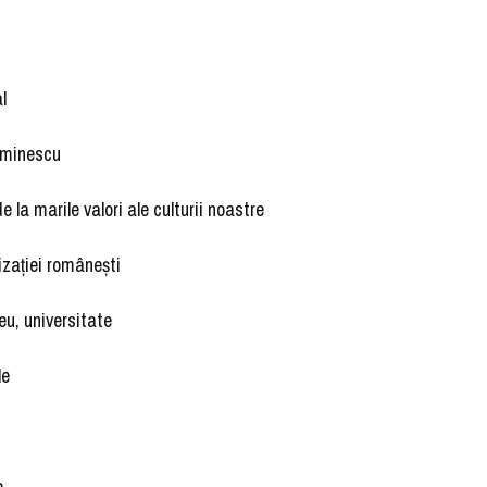
l
 Eminescu
 la marile valori ale culturii noastre
ilizației românești
eu, universitate
le
e