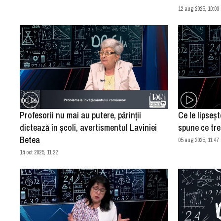
12 aug 2025, 10:03
Profesorii nu mai au putere, părinții
Ce le lipseș
dictează în școli, avertismentul Laviniei
spune ce tre
Betea
05 aug 2025, 11:47
14 oct 2025, 11:22