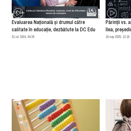
Evaluarea Națională și drumul către
Părinții vs. 
calitate în educație, dezbătute la DC Edu
Ilea, președ
01 iul 2024, 04:28
15 sep 2025, 13:19