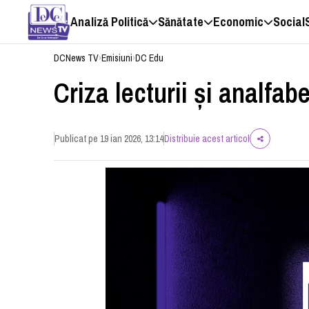
Analiză Politică
Sănătate
Economic
Social
DCNews TV
›
Emisiuni
›
DC Edu
Criza lecturii și analfab
Publicat pe 19 ian 2026, 13:14
Distribuie acest articol