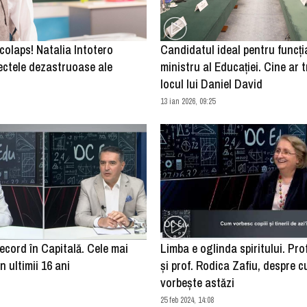
 colaps! Natalia Intotero
Candidatul ideal pentru funcţi
ectele dezastruoase ale
ministru al Educaţiei. Cine ar tr
locul lui Daniel David
13 ian 2026, 09:25
cord în Capitală. Cele mai
Limba e oglinda spiritului. Pro
n ultimii 16 ani
și prof. Rodica Zafiu, despre 
vorbește astăzi
25 feb 2024, 14:08