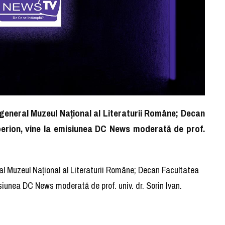
r general Muzeul Național al Literaturii Române; Decan
perion, vine la emisiunea DC News moderată de prof.
eral Muzeul Național al Literaturii Române; Decan Facultatea
isiunea DC News moderată de prof. univ. dr. Sorin Ivan.