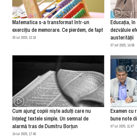
Matematica s-a transformat într-un
Educația, în
exercițiu de memorare. Ce pierdem, de fapt
dezvăluie ef
austerității
29 iul 2025, 13:19
07 oct 2025, 14:08
Cum ajung copiii niște adulți care nu
Examen cu re
înțeleg textele simple. Un semnal de
bune note di
alarmă tras de Dumitru Borțun
07 iul 2025, 11:07
14 iul 2025, 17:45