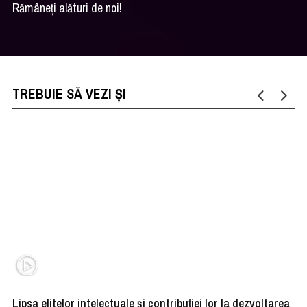
Rămâneţi alături de noi!
TREBUIE SĂ VEZI ȘI
Lipsa elitelor intelectuale și contribuției lor la dezvoltarea
De