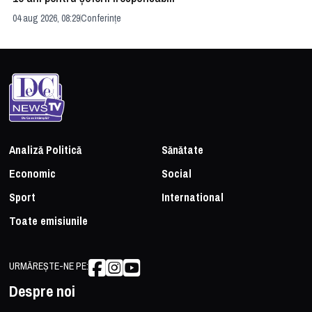
04 aug 2026, 08:29
Conferințe
24 
Analiză Politică
Sănătate
Economic
Social
Sport
International
Toate emisiunile
URMĂREȘTE-NE PE:
Despre noi