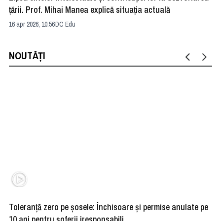
țării. Prof. Mihai Manea explică situația actuală
of
Ro
16 apr 2026, 10:56
DC Edu
19 
NOUTĂȚI
Toleranță zero pe șosele: Închisoare și permise anulate pe
HE
10 ani pentru șoferii iresponsabili
na