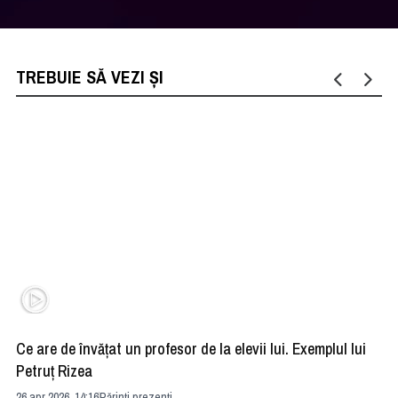
TREBUIE SĂ VEZI ȘI
Ce are de învățat un profesor de la elevii lui. Exemplul lui
Me
Petruț Rizea
în
26 apr 2026, 14:16
Părinți prezenți
21 