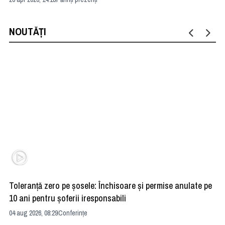
NOUTĂȚI
Toleranță zero pe șosele: Închisoare și permise anulate pe
HE
10 ani pentru șoferii iresponsabili
na
04 aug 2026, 08:29
Conferințe
24 