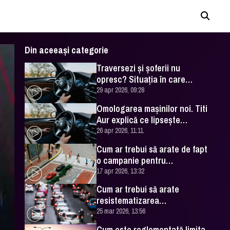
Din aceeași categorie
Traversezi şi şoferii nu
opresc? Situaţia în care
manevra lor este legală
29 apr 2026, 09:28
Omologarea mașinilor noi. Titi
Aur explică ce lipsește
reglementărilor din România
26 apr 2026, 11:11
Cum ar trebui să arate de fapt
o campanie pentru
prevenirea accidentelor
17 apr 2026, 13:32
rutiere. Titi Aur dă câteva
Cum ar trebui să arate
exemple
resistematizarea
infrastructurii rutiere din
25 mar 2026, 13:56
Capitală? Titi Aur dă câteva
Cum este reglementată limita