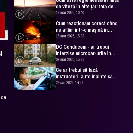
exemple
de viteză în alte țări față de
România. Titi Aur dă câteva
18 mar 2026, 10:40
exemple
Cum reacționăm corect când
ne aflăm într-o mașină în
flăcări. Titi Aur are câteva
15 mar 2026, 15:33
sfaturi care ne-ar putea salva
DC Conducem - ar trebui
viața
u
interzise microcar-urile în
România?
09 mar 2026, 15:21
Ce ar trebui să facă
instructorii auto înainte să
trimită șoferii în trafic. Titi
23 ian 2026, 14:59
Aur spune că lipsește o lecție
esențială
a de
e