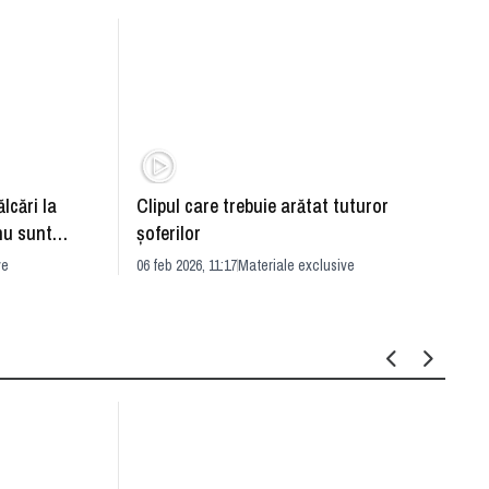
ălcări la
Clipul care trebuie arătat tuturor
Eşti î
 nu sunt
şoferilor
apuci 
judecător
ve
06 feb 2026, 11:17
Materiale exclusive
17 ian 