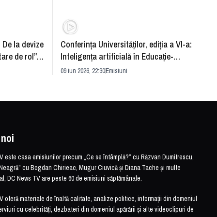
: De la devize
Conferința Universităților, ediția a VI-a:
Upgra
tare de rol”.
Inteligența artificială în Educație-
evităm
striei
soluție sau problemă?
09 iun 2026, 22:30
Emisiuni
26 mai 
 noi
este casa emisiunilor precum „Ce se întâmplă?” cu Răzvan Dumitrescu,
Neagră” cu Bogdan Chirieac, Mugur Ciuvică și Diana Tache și multe
otal, DC News TV are peste 60 de emisiuni săptămânale.
feră materiale de înaltă calitate, analize politice, informații din domeniul
erviuri cu celebrități, dezbateri din domeniul apărării și alte videoclipuri de