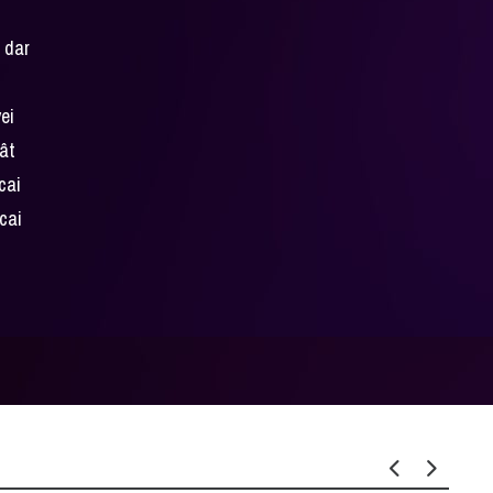
, dar
vei
cât
cai
 cai