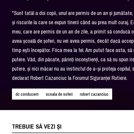
"Sunt tatăl a doi copii, unul are permis de un an şi jumătate,
şi riscurile la care se expun tinerii când au prea mult curaj. E
meu, care are permis de un an de zile, a primit să conducă o 
avea şcoală de şoferi, nu vei avea permis, decât dacă accepţi 
timp eşti începător. Fiica mea la fel. Am putut face asta, să
putere. Văd, din păcate, părinţi inconştienţi, ca să nu spun ir
putere, şi nici măcar nu au instinctul de a-şi proteja copilul,
declarat Robert Cazanciuc la Forumul Siguranţei Rutiere.
dc conducem
scoala de soferi
robert cazanciuc
TREBUIE SĂ VEZI ȘI