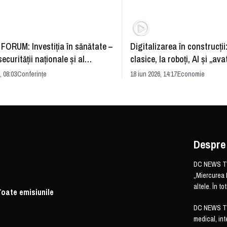
FORUM: Investiția în sănătate –
Digitalizarea în construcții
securității naționale și al
clasice, la roboți, AI și „ava
rii economice
România și redefinirea indu
, 08:03
Conferințe
18 iun 2026, 14:17
Economie
Despre
DC NEWS TV 
„Miercurea 
altele. În t
Toate emisiunile
DC NEWS TV o
medical, int