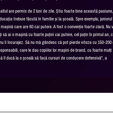
 altul are permis de 2 luni de zile. Ştiu foarte bine această pasiune
ducaţia trebuie făcută în familie şi la şcoală. Spre exemplu, juniorul
maşină care are 60 cai putere. A fost o convenţie foarte clară. Nu 
să ai o maşină cu foarte puţini cai putere, cel puţin în primul an, 
 nu îi încurajez. Să nu mă gândesc că pot pierde viteza cu 150-200 
esponsabili, care le dau copiilor lor maşini de brand, cu foarte mulţi
 să îl ducă la o şcoală să facă cursuri de conducere defensivă", a