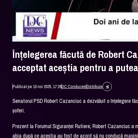
Înţelegerea făcută de Robert Caz
acceptat aceştia pentru a pute
Publicat pe 15 noi 2025, 17:28
DC Conducem
Distribuie
Senatorul PSD Robert Cazanciuc a dezvăluit o înţelegere făcu
şoferi.
Prezent la Forumul Siguranţei Rutiere, Robert Cazanciuc a me
abia după ce aceştia au fost de acord să nu conducă maşini