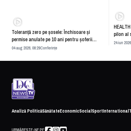
HEALTH 
Toleranță zero pe șosele: Închisoare și
pilon al 
permise anulate pe 10 ani pentru șoferii
dezvoltă
24 iun 2026
iresponsabili
04 aug 2026, 08:29
Conferințe
Analiză Politică
Sănătate
Economic
Social
Sport
International
URMĂREȘTE-NE PE: