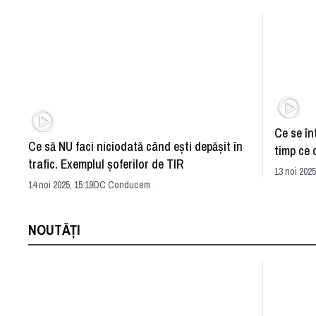
Ce se în
Ce să NU faci niciodată când eşti depăşit în
timp ce 
trafic. Exemplul şoferilor de TIR
faţă?
13 noi 2025
14 noi 2025, 15:19
DC Conducem
NOUTĂȚI