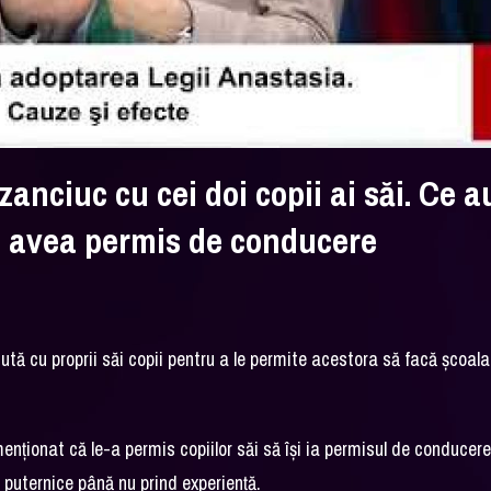
anciuc cu cei doi copii ai săi. Ce a
a avea permis de conducere
tă cu proprii săi copii pentru a le permite acestora să facă şcoal
nţionat că le-a permis copiilor săi să îşi ia permisul de conducer
 puternice până nu prind experienţă.