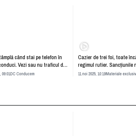
tâmplă când stai pe telefon în
Cazier de trei foi, toate înc
conduci. Vezi sau nu traficul din
regimul rutier. Sancţiunile
suficiente, avertizează un 
, 09:01
DC Conducem
11 noi 2025, 10:19
Materiale exclusi