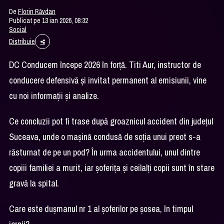
De
Florin Răvdan
Publicat pe 13 ian 2026, 08:32
Social
Distribuie
DC Conducem începe 2026 în forţă. Titi Aur, instructor de
conducere defensivă şi invitat permanent al emisiunii, vine
cu noi informaţii şi analize.
Ce concluzii pot fi trase după groaznicul accident din judeţul
Suceava, unde o maşină condusă de soţia unui preot s-a
răsturnat de pe un pod? În urma accidentului, unul dintre
copiii familiei a murit, iar şoferiţa şi ceilalţi copii sunt în stare
gravă la spital.
Care este duşmanul nr 1 al şoferilor pe şosea, în timpul