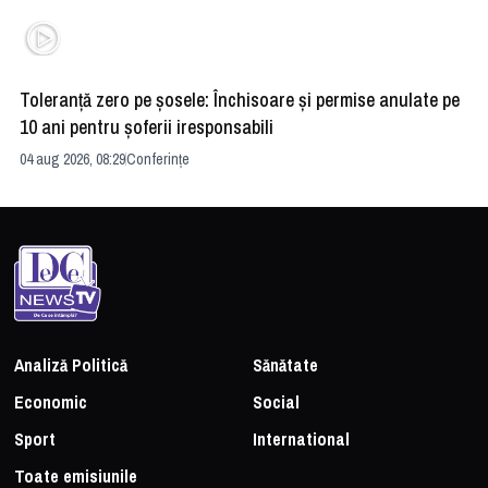
Toleranță zero pe șosele: Închisoare și permise anulate pe
HE
10 ani pentru șoferii iresponsabili
na
04 aug 2026, 08:29
Conferințe
24 
Analiză Politică
Sănătate
Economic
Social
Sport
International
Toate emisiunile