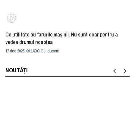
Ce utilitate au farurile maşinii. Nu sunt doar pentru a
De
vedea drumul noaptea
Ex
17 dec 2025, 09:14
DC Conducem
15 
NOUTĂȚI