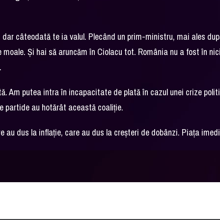
 dar câteodată te ia valul. Plecând un prim-ministru, mai ales dup
te moale. Şi hai să aruncăm în Ciolacu tot. România nu a fost în nic
ă.
ă. Am putea intra în incapacitate de plată în cazul unei crize polit
lte partide au hotărât această coaliţie.
 au dus la inflaţie, care au dus la creşteri de dobânzi. Piaţa imed