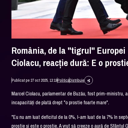
România, de la "tigrul" Europei 
Ciolacu, reacţie dură: E o prost
Publicat pe 27 oct 2025, 13:19
Politică
Distribuie
Marcel Ciolacu, parlamentar de Buzău, fost prim-ministru, a ca
incapacităţi de plată drept "o prostie foarte mare".
"Eu nu am luat deficitul de la 0%, l-am luat de la 7% în sep
prostie şi este o prostie. A vrut să creeze o aură de Sfântul