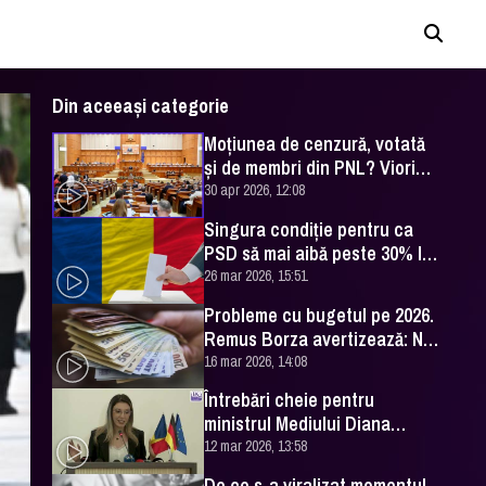
Din aceeași categorie
Moţiunea de cenzură, votată
şi de membri din PNL? Viorica
Dăncilă spune ce se întâmplă
30 apr 2026, 12:08
Singura condiţie pentru ca
PSD să mai aibă peste 30% la
alegeri
26 mar 2026, 15:51
Probleme cu bugetul pe 2026.
Remus Borza avertizează: Nu
mai suntem în an electoral
16 mar 2026, 14:08
Întrebări cheie pentru
ministrul Mediului Diana
Buzoianu / Interviu live la DC
12 mar 2026, 13:58
News
De ce s-a viralizat momentul