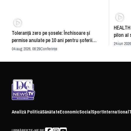
HEALTH 
Toleranță zero pe șosele: Închisoare și
pilon al 
permise anulate pe 10 ani pentru șoferii
dezvoltă
24 iun 2026
iresponsabili
04 aug 2026, 08:29
Conferințe
Analiză Politică
Sănătate
Economic
Social
Sport
International
URMĂREȘTE-NE PE: