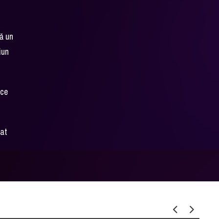
ă un
iun
ice
iat