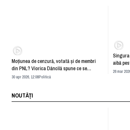
Singura 
Moţiunea de cenzură, votată şi de membri
aibă pes
din PNL? Viorica Dăncilă spune ce se
26 mar 2026
întâmplă
30 apr 2026, 12:08
Politică
NOUTĂȚI