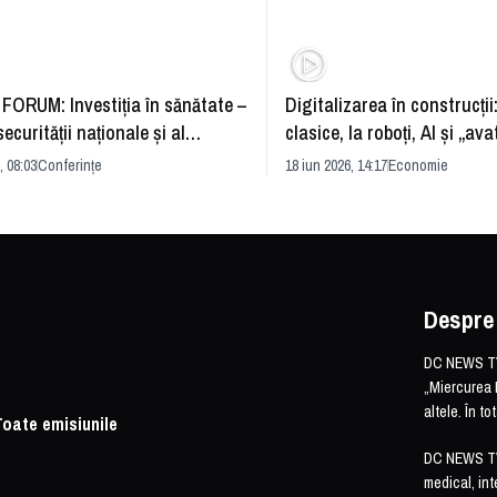
FORUM: Investiția în sănătate –
Digitalizarea în construcții
securității naționale și al
clasice, la roboți, AI și „ava
rii economice
România și redefinirea indu
, 08:03
Conferințe
18 iun 2026, 14:17
Economie
Despre
DC NEWS TV 
„Miercurea 
altele. În t
Toate emisiunile
DC NEWS TV o
medical, int