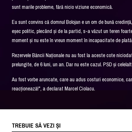
sunt marile probleme, fără nicio viziune economică.
Eu sunt convins că domnul Bolojan e un om de bună credinţă,
eşec politic, plecând şi de la partid, s-a văzut un teren foar
moment şi nu este în vreun moment în incapacitate de plat
Rezervele Băncii Naţionale nu au fost la aceste cote niciodat
prelungite, de 6 luni, un an. Dar nu este cazul. PSD şi celela
Au fost vorbe aruncate, care au adus costuri economice, care
reacţionează!", a declarat Marcel Ciolacu.
TREBUIE SĂ VEZI ȘI