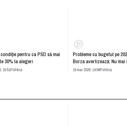
condiţie pentru ca PSD să mai
Probleme cu bugetul pe 20
te 30% la alegeri
Borza avertizează: Nu mai 
electoral
, 15:51
Politică
16 mar 2026, 14:08
Politică