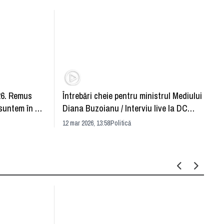
26. Remus
Întrebări cheie pentru ministrul Mediului
De ce
suntem în an
Diana Buzoianu / Interviu live la DC
Victor
News
12 mar 2026, 13:58
Politică
05 mar 