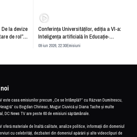
: De la devize
Conferința Universităților, ediția a VI-a:
Upgra
tare de rol”.
Inteligența artificială în Educație-
evităm
striei
soluție sau problemă?
09 iun 2026, 22:30
Emisiuni
26 mai 
 noi
este casa emisiunilor precum „Ce se întâmplă?” cu Răzvan Dumitrescu,
Neagră” cu Bogdan Chirieac, Mugur Ciuvică și Diana Tache și multe
otal, DC News TV are peste 60 de emisiuni săptămânale.
feră materiale de înaltă calitate, analize politice, informații din domeniul
erviuri cu celebrități, dezbateri din domeniul apărării și alte videoclipuri de