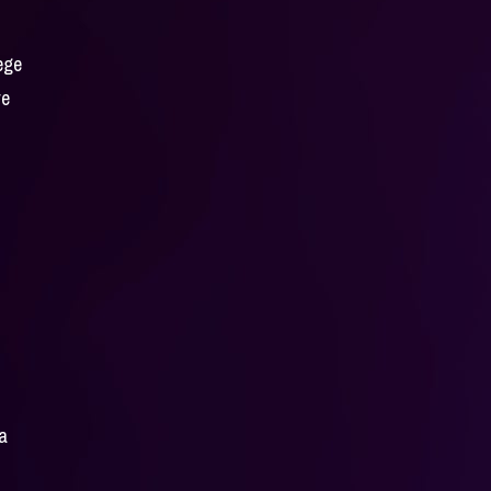
ege
re
e
ța