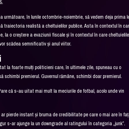
5.
da următoare, în lunile octombrie-noiembrie, să vedem deja prima l
traiectoria realistă a cheltuielilor publice. Asta în contextul în ca
la o creștere a evaziunii fiscale și în contextul în care cheltuielil
vor scădea semnificativ și anul viitor.
i
 la foarte mulți politicieni care, în ultimele zile, spuneau cu o
 să schimbi premierul. Guvernul rămâne, schimbi doar premierul.
are că s-au uitat mai mult la meciurile de fotbal, acolo unde vin
ar pierde instant și bruma de credibilitate pe care o mai are în fa
 sigur s-ar ajunge la un downgrade al ratingului în categoria „junk”.