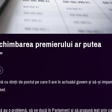
schimbarea premierului ar putea
”
ă cu dinții de postul pe care îl are în actualul guvern și să-și impu
net.
acă au o problemă, să se ducă în Parlament și să propună legi prin c