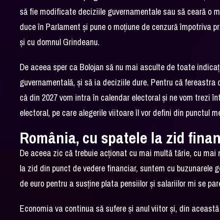
să fie modificate deciziile guvernamentale sau să ceară o moț
duce în Parlament și pune o moțiune de cenzură împotriva prop
și cu domnul Grindeanu.
De aceea sper ca Bolojan să nu mai asculte de toate indicații
guvernamentală, și să ia deciziile dure. Pentru că fereastr
că din 2027 vom intra în calendar electoral și ne vom trezi în
electoral, pe care alegerile viitoare îl vor defini din punctul 
România, cu spatele la zid fina
De aceea zic că trebuie acționat cu mai multă tărie, cu mai m
la zid din punct de vedere financiar, suntem cu buzunarele go
de euro pentru a susține plata pensiilor și salariilor mi se p
Economia va continua să sufere și anul viitor și, din această 