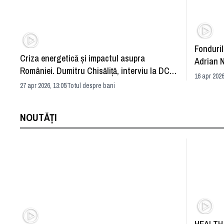
Fonduril
Criza energetică și impactul asupra
Adrian 
României. Dumitru Chisăliţă, interviu la DC
margine
16 apr 2026
News TV
27 apr 2026, 13:05
Totul despre bani
NOUTĂȚI