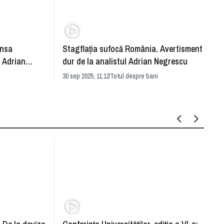
ansa
Stagflația sufocă România. Avertisment
Super
 Adrian
dur de la analistul Adrian Negrescu
falit
30 sep 2025, 11:12
Totul despre bani
29 sep 