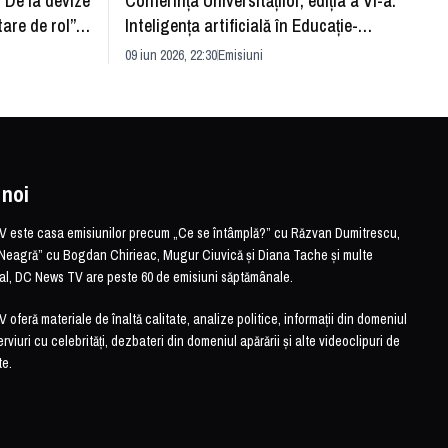
: De la devize
Conferința Universităților, ediția a VI-a:
Upgra
tare de rol”.
Inteligența artificială în Educație-
evităm
striei
soluție sau problemă?
09 iun 2026, 22:30
Emisiuni
26 mai 
 noi
este casa emisiunilor precum „Ce se întâmplă?” cu Răzvan Dumitrescu,
Neagră” cu Bogdan Chirieac, Mugur Ciuvică și Diana Tache și multe
otal, DC News TV are peste 60 de emisiuni săptămânale.
feră materiale de înaltă calitate, analize politice, informații din domeniul
erviuri cu celebrități, dezbateri din domeniul apărării și alte videoclipuri de
te.