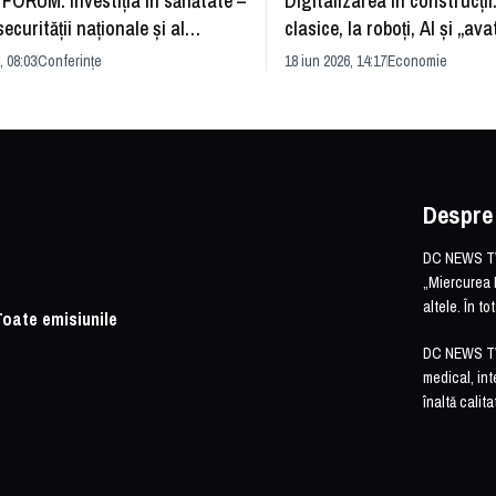
FORUM: Investiția în sănătate –
Digitalizarea în construcții
securității naționale și al
clasice, la roboți, AI și „ava
rii economice
România și redefinirea indu
, 08:03
Conferințe
18 iun 2026, 14:17
Economie
Despre
DC NEWS TV 
„Miercurea 
altele. În t
Toate emisiunile
DC NEWS TV o
medical, int
înaltă calita