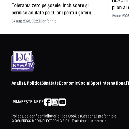
HEALTH 
Toleranță zero pe șosele: Închisoare și
pilon al 
permise anulate pe 10 ani pentru șoferii
dezvoltă
24 iun 2026
iresponsabili
04 aug 2026, 08:29
Conferințe
Analiză Politică
Sănătate
Economic
Social
Sport
International
URMĂREȘTE-NE PE:
Politica de confidențialitate
Politica Cookies
Gestionați preferințele
© 2026 PRESS MEDIA ELECTRONIC S.R.L. Toate drepturile rezervate