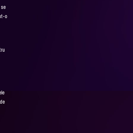
 se
ut-o
tru
ele
rde