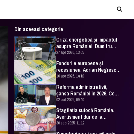
Din aceeași categorie
Criza energetică și impactul
asupra României. Dumitru
Chisăliţă, interviu la DC News
27 apr 2026, 13:05
TV
Fondurile europene și
recesiunea. Adrian Negrescu
spune că suntem pe marginea
16 apr 2026, 14:10
prăpastiei
Reforma administrativă,
șansa României în 2026. Ce
spune Adrian Negrescu
02 oct 2025, 09:40
Stagflația sufocă România.
Avertisment dur de la
analistul Adrian Negrescu
30 sep 2025, 11:12
Superbugetarii cer miliarde,