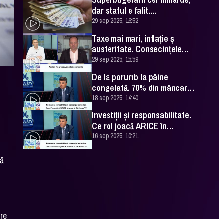
dar statul e falit.
Avertismentul lui Adrian
29 sep 2025, 16:52
Negrescu
Taxe mai mari, inflație și
austeritate. Consecințele
deciziilor inconștiente din
29 sep 2025, 15:59
2024
De la porumb la pâine
congelată. 70% din mâncarea
României vine din import
18 sep 2025, 14:40
Investiții și responsabilitate.
Ce rol joacă ARICE în
procesul de aderare la OCDE
16 sep 2025, 10:21
nă
are