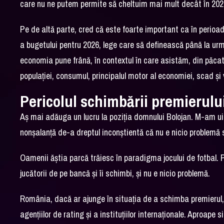
care nu ne putem permite să cheltuim mai mult decât în 202
Pe de altă parte, cred că este foarte important ca în perioa
a bugetului pentru 2026, lege care să definească până la urmă 
economia pune frână, în contextul în care asistăm, din păcate, 
populației, consumul, principalul motor al economiei, scad și 
Pericolul schimbării premierulu
Aș mai adăuga un lucru la poziția domnului Bolojan. M-am uitat
nonșalanță de-a dreptul inconștientă că nu e nicio problemă
Oamenii ăștia parcă trăiesc în paradigma jocului de fotbal. P
jucătorii de pe bancă și îi schimbi, și nu e nicio problemă.
România, dacă ar ajunge în situația de a schimba premierul, 
agențiilor de rating și a instituțiilor internaționale. Aproape