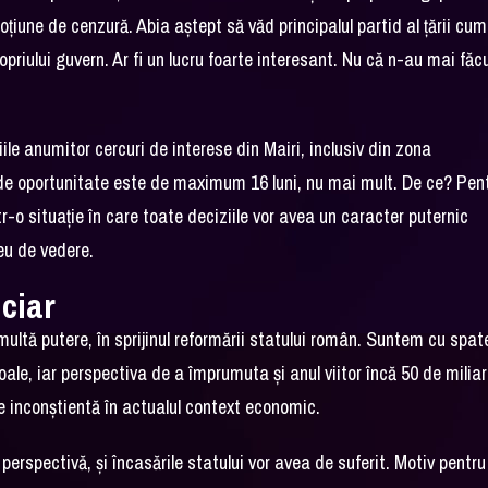
iune de cenzură. Abia aștept să văd principalul partid al țării cum
riului guvern. Ar fi un lucru foarte interesant. Nu că n-au mai făc
le anumitor cercuri de interese din Mairi, inclusiv din zona
a de oportunitate este de maximum 16 luni, nu mai mult. De ce? Pen
tr-o situație în care toate deciziile vor avea un caracter puternic
meu de vedere.
nciar
ultă putere, în sprijinul reformării statului român. Suntem cu spat
ale, iar perspectiva de a împrumuta și anul viitor încă 50 de milia
are inconștientă în actualul context economic.
perspectivă, și încasările statului vor avea de suferit. Motiv pentru