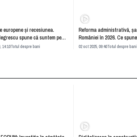
e europene și recesiunea.
Reforma administrativă, ș
Negrescu spune că suntem pe
României în 2026. Ce spune
a prăpastiei
Negrescu
, 14:10
Totul despre bani
02 oct 2025, 09:40
Totul despre bani