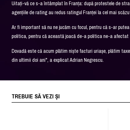
Uitați-vă ce s-a întâmplat în Franța: după protestele de str
agențiile de rating au redus ratingul Franței la cel mai scăzut
Ar fi important să nu ne jucăm cu focul, pentru că s-ar put
politica, pentru că această joacă de-a politica ne-a afectat p
Dovadă este că acum plătim niște facturi uriașe, plătim taxe
din ultimii doi ani", a explicat Adrian Negrescu.
TREBUIE SĂ VEZI ȘI