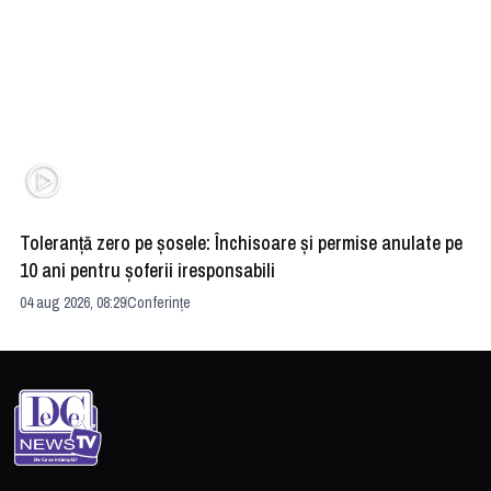
Toleranță zero pe șosele: Închisoare și permise anulate pe
HE
10 ani pentru șoferii iresponsabili
na
04 aug 2026, 08:29
Conferințe
24 