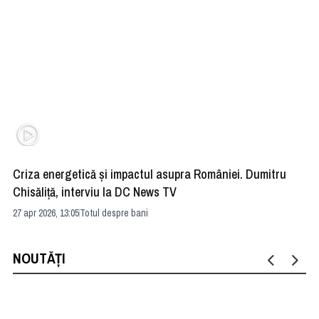
Criza energetică și impactul asupra României. Dumitru
Fo
Chisăliţă, interviu la DC News TV
că
27 apr 2026, 13:05
Totul despre bani
16 
NOUTĂȚI