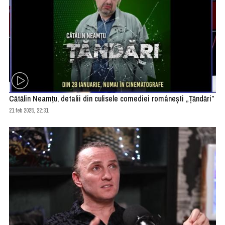
Cătălin Neamțu, detalii din culisele comediei românești „Țăndări”
21 feb 2025, 22:31