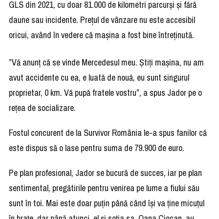
GLS din 2021, cu doar 81.000 de kilometri parcurși și fără
daune sau incidente. Prețul de vânzare nu este accesibil
oricui, având în vedere că mașina a fost bine întreținută.
”Vă anunț că se vinde Mercedesul meu. Știți mașina, nu am
avut accidente cu ea, e luată de nouă, eu sunt singurul
proprietar, 0 km. Vă pupă fratele vostru”, a spus Jador pe o
rețea de socializare.
Fostul concurent de la Survivor România le-a spus fanilor că
este dispus să o lase pentru suma de 79.900 de euro.
Pe plan profesional, Jador se bucură de succes, iar pe plan
sentimental, pregătirile pentru venirea pe lume a fiului său
sunt în toi. Mai este doar puțin până când își va ține micuțul
în brațe, dar până atunci, el și soția sa, Oana Ciocan, au