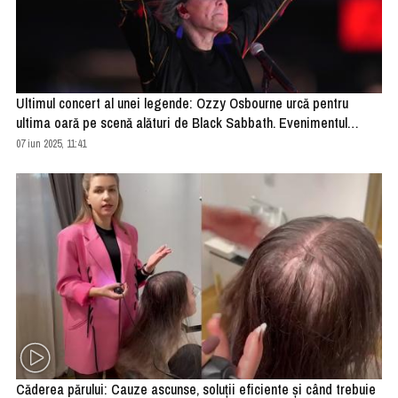
Ultimul concert al unei legende: Ozzy Osbourne urcă pentru
ultima oară pe scenă alături de Black Sabbath. Evenimentul
istoric va fi transmis online
07 iun 2025, 11:41
Căderea părului: Cauze ascunse, soluții eficiente și când trebuie