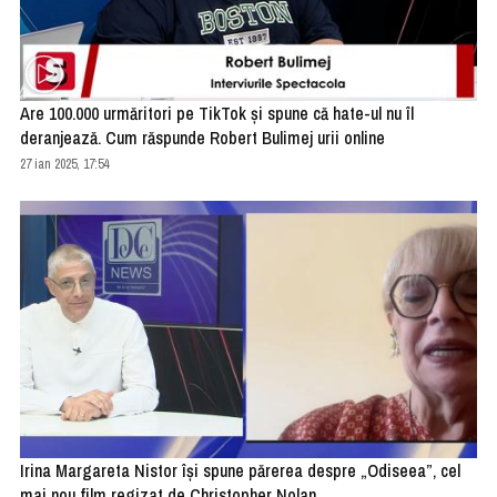
Are 100.000 urmăritori pe TikTok şi spune că hate-ul nu îl
deranjează. Cum răspunde Robert Bulimej urii online
27 ian 2025, 17:54
Irina Margareta Nistor își spune părerea despre „Odiseea”, cel
mai nou film regizat de Christopher Nolan