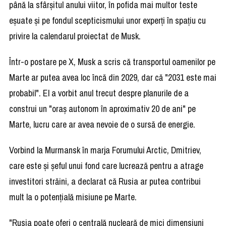
până la sfârşitul anului viitor, în pofida mai multor teste
eşuate şi pe fondul scepticismului unor experţi în spaţiu cu
privire la calendarul proiectat de Musk.
Într-o postare pe X, Musk a scris că transportul oamenilor pe
Marte ar putea avea loc încă din 2029, dar că "2031 este mai
probabil". El a vorbit anul trecut despre planurile de a
construi un "oraş autonom în aproximativ 20 de ani" pe
Marte, lucru care ar avea nevoie de o sursă de energie.
Vorbind la Murmansk în marja Forumului Arctic, Dmitriev,
care este şi şeful unui fond care lucrează pentru a atrage
investitori străini, a declarat că Rusia ar putea contribui
mult la o potenţială misiune pe Marte.
"Rusia poate oferi o centrală nucleară de mici dimensiuni