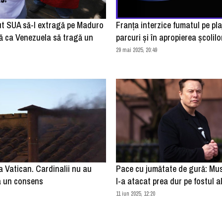
t SUA să-l extragă pe Maduro
Franţa interzice fumatul pe plaj
ră ca Venezuela să tragă un
parcuri şi în apropierea şcolilo
29 mai 2025, 20:49
 Vatican. Cardinalii nu au
Pace cu jumătate de gură: Mu
la un consens
l-a atacat prea dur pe fostul a
11 iun 2025, 12:20