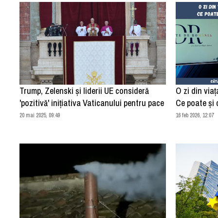
Trump, Zelenski și liderii UE consideră
O zi din via
'pozitivă' inițiativa Vaticanului pentru pace
Ce poate și 
20 mai 2025, 09:49
16 feb 2026, 12:07