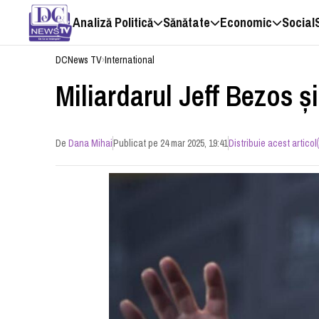
Analiză Politică
Sănătate
Economic
Social
DCNews TV
›
International
Miliardarul Jeff Bezos şi
De
Dana Mihai
Publicat pe 24 mar 2025, 19:41
Distribuie acest articol