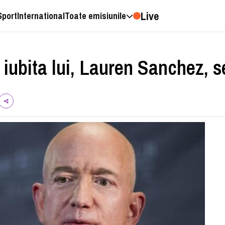
Live
Sport
International
Toate emisiunile
 iubita lui, Lauren Sanchez, s