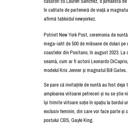
căsători cu Lauren Sanchez, o jurnalistă de 
în calitate de parteneră de viaţă a magnat
afirmă tabloidul newyorkez.
Potrivit New York Post, ceremonia de nuntă v
mega-iaht de 500 de milioane de dolari pe c
coastelor din Positano, în august 2023. La c
seamă, cum ar fi actorii Leonardo DiCaprio,
modelul Kris Jenner şi magnatul Bill Gates.
Se pare că invitaţiile de nuntă au fost dej
amploarea viitoarei petreceri şi nu se ştie n
îşi trimite viitoare soţie în spaţiu la bordul
exclusiv feminin, din care vor face parte ş
postului CBS, Gayle King.