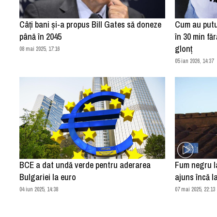
Câți bani și-a propus Bill Gates să doneze
Cum au putu
până în 2045
în 30 min fă
glonț
08 mai 2025, 17:16
05 ian 2026, 14:37
BCE a dat undă verde pentru aderarea
Fum negru la
Bulgariei la euro
ajuns încă 
04 iun 2025, 14:38
07 mai 2025, 22:13