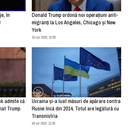
e, în
Donald Trump ordonă noi operaţiuni anti-
r
migranţi la Los Angeles, Chicago şi New
York
16 iun 2025, 10:55
sk admite că
Ucraina şi-a luat măsuri de apărare contra
liat Trump
Rusiei încă din 2014. Totul are legătură cu
Transnistria
09 oct 2025, 12:55