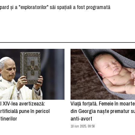
d şi a "exploratorilor" săi spaţiali a fost programată
 XIV-lea avertizează:
Viață forțată. Femeie în moarte
rtificială pune în pericol
din Georgia naște prematur s
tinerilor
anti-avort
18 iun 2025, 09:56