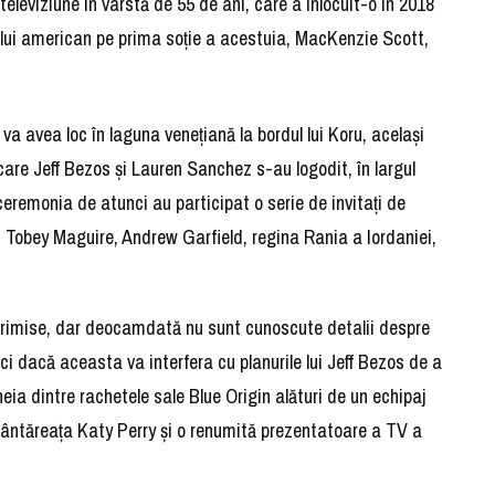
televiziune în vârstă de 55 de ani, care a înlocuit-o în 2018
ului american pe prima soţie a acestuia, MacKenzie Scott,
a avea loc în laguna veneţiană la bordul lui Koru, acelaşi
are Jeff Bezos şi Lauren Sanchez s-au logodit, în largul
eremonia de atunci au participat o serie de invitaţi de
 Tobey Maguire, Andrew Garfield, regina Rania a Iordaniei,
a trimise, dar deocamdată nu sunt cunoscute detalii despre
ici dacă aceasta va interfera cu planurile lui Jeff Bezos de a
 uneia dintre rachetele sale Blue Origin alături de un echipaj
i cântăreaţa Katy Perry şi o renumită prezentatoare a TV a