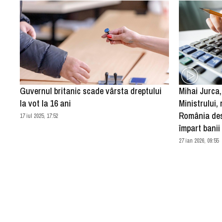
Guvernul britanic scade vârsta dreptului
Mihai Jurca,
la vot la 16 ani
Ministrului,
România des
17 iul 2025, 17:52
împart banii
27 ian 2026, 09:55