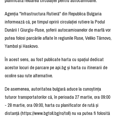
planificată reluarea circulaţiei pentru autocamioane.
Agenţia "Infrastructura Rutieră" din Republica Bulgaria
informează că, pe timpul opririi circulaţiei rutiere la Podul
Dunării I Giurgiu-Ruse, şoferii autocamioanelor de marfă vor
putea folosi parcările aflate în regiunile Ruse, Veliko Târnovo,
Yambol şi Haskovo.
În acest sens, au fost publicate harta cu spaţiul dedicat
acestor locuri de parcare pe api.bg şi harta cu itinerarii de
ocolire sau rute alternative.
De asemenea, autoritatea bulgară aduce la cunoştinţa
tuturor transportatorilor că, în perioada 27 martie, ora 09:00
- 28 martie, ora 09:00, harta cu planificator de rută şi
distanţă (https://www.bgtoll.bg/ro/toll) nu va putea fi folosită