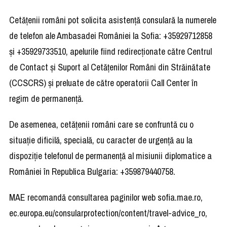
Cetăţenii români pot solicita asistenţă consulară la numerele
de telefon ale Ambasadei României la Sofia: +35929712858
şi +35929733510, apelurile fiind redirecţionate către Centrul
de Contact şi Suport al Cetăţenilor Români din Străinătate
(CCSCRS) şi preluate de către operatorii Call Center în
regim de permanenţă.
De asemenea, cetăţenii români care se confruntă cu o
situaţie dificilă, specială, cu caracter de urgenţă au la
dispoziţie telefonul de permanenţă al misiunii diplomatice a
României în Republica Bulgaria: +359879440758.
MAE recomandă consultarea paginilor web sofia.mae.ro,
ec.europa.eu/consularprotection/content/travel-advice_ro,