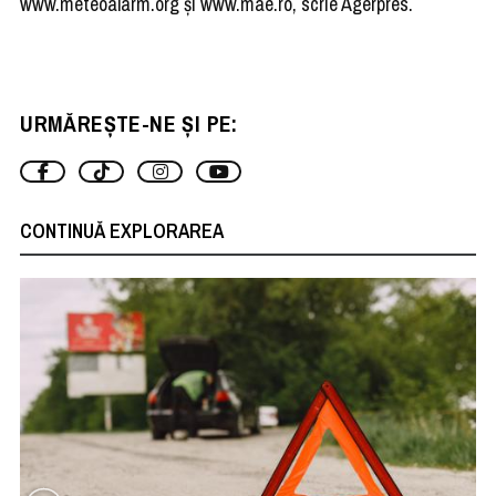
www.meteoalarm.org şi www.mae.ro, scrie Agerpres.
URMĂREȘTE-NE ȘI PE:
CONTINUĂ EXPLORAREA