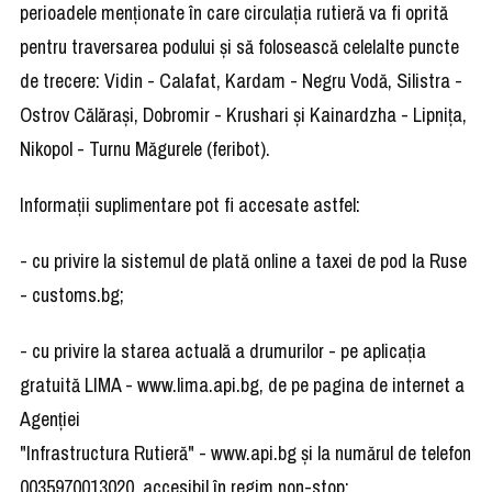
perioadele menţionate în care circulaţia rutieră va fi oprită
pentru traversarea podului şi să folosească celelalte puncte
de trecere: Vidin - Calafat, Kardam - Negru Vodă, Silistra -
Ostrov Călăraşi, Dobromir - Krushari şi Kainardzha - Lipniţa,
Nikopol - Turnu Măgurele (feribot).
Informaţii suplimentare pot fi accesate astfel:
- cu privire la sistemul de plată online a taxei de pod la Ruse
- customs.bg;
- cu privire la starea actuală a drumurilor - pe aplicaţia
gratuită LIMA - www.lima.api.bg, de pe pagina de internet a
Agenţiei
"Infrastructura Rutieră" - www.api.bg şi la numărul de telefon
0035970013020, accesibil în regim non-stop;