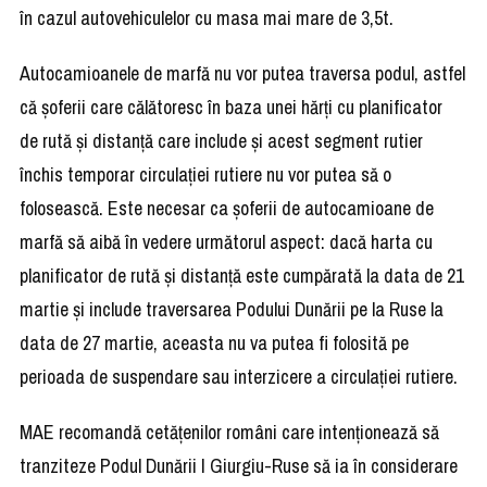
în cazul autovehiculelor cu masa mai mare de 3,5t.
Autocamioanele de marfă nu vor putea traversa podul, astfel
că şoferii care călătoresc în baza unei hărţi cu planificator
de rută şi distanţă care include şi acest segment rutier
închis temporar circulaţiei rutiere nu vor putea să o
folosească. Este necesar ca şoferii de autocamioane de
marfă să aibă în vedere următorul aspect: dacă harta cu
planificator de rută şi distanţă este cumpărată la data de 21
martie şi include traversarea Podului Dunării pe la Ruse la
data de 27 martie, aceasta nu va putea fi folosită pe
perioada de suspendare sau interzicere a circulaţiei rutiere.
MAE recomandă cetăţenilor români care intenţionează să
tranziteze Podul Dunării I Giurgiu-Ruse să ia în considerare