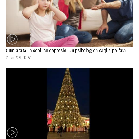
Cum arată un copil cu depresie. Un psiholog dă cărţile pe faţă
21 ian 2026, 10:27