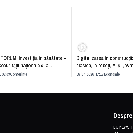
FORUM: Investiția în sănătate –
Digitalizarea în construcții
securității naționale și al
clasice, la roboți, AI și „ava
rii economice
România și redefinirea indu
, 08:03
Conferințe
18 iun 2026, 14:17
Economie
Despre
DC NEWS TV 