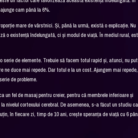
 este un factor care favorizează această existență îndelungată. În
ia ajunge cam până la 6%.
porție mare de vârstnici. Și, până la urmă, există o explicație. Nu
ză o existență îndelungată, ci și modul de viață. În mediul rural, es
o serie de elemente. Trebuie să facem totul rapid și, atunci, nu p
re ne duce mai repede. Dar totul e la un cost. Ajungem mai repede,
 serie de probleme.
a un fel de masaj pentru creier, pentru că membrele inferioare și
la nivelul cortexului cerebral. De asemenea, s-a făcut un studiu ca
țin, în fiecare zi, timp de 10 ani, crește speranța de viață cu 6 pân