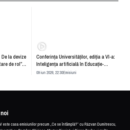
: De la devize
Conferința Universităților, ediția a VI-a:
Upgra
tare de rol”.
Inteligența artificială în Educație-
evităm
striei
soluție sau problemă?
09 iun 2026, 22:30
Emisiuni
26 mai 
 noi
este casa emisiunilor precum „Ce se întâmplă?” cu Răzvan Dumitrescu,