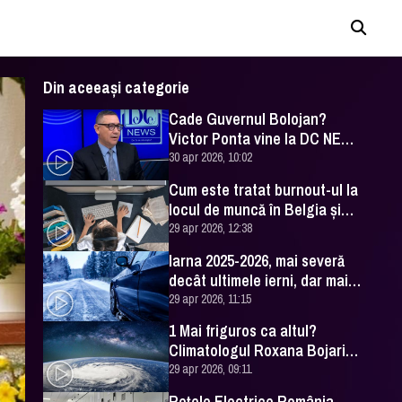
Din aceeași categorie
Cade Guvernul Bolojan?
Victor Ponta vine la DC NEWS
cu analiza momentului
30 apr 2026, 10:02
Cum este tratat burnout-ul la
locul de muncă în Belgia şi
Irlanda
29 apr 2026, 12:38
Iarna 2025-2026, mai severă
decât ultimele ierni, dar mai
blândă faţă de ce era acum 50
29 apr 2026, 11:15
de ani
1 Mai friguros ca altul?
Climatologul Roxana Bojariu
vine cu toate detaliile
29 apr 2026, 09:11
Reţele Electrice România,