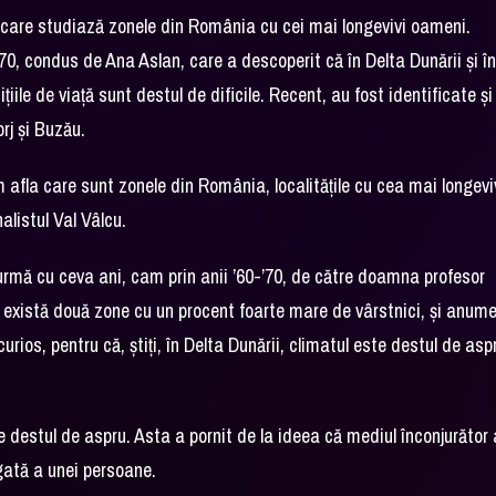
t care studiază zonele din România cu cei mai longevivi oameni.
70, condus de Ana Aslan, care a descoperit că în Delta Dunării și î
ile de viață sunt destul de dificile. Recent, au fost identificate și
orj și Buzău.
om afla care sunt zonele din România, localitățile cu cea mai longev
alistul Val Vâlcu.
n urmă cu ceva ani, cam prin anii ’60-’70, de către doamna profesor
ă există două zone cu un procent foarte mare de vârstnici, și anume
ios, pentru că, știți, în Delta Dunării, climatul este destul de asp
destul de aspru. Asta a pornit de la ideea că mediul înconjurător 
ngată a unei persoane.