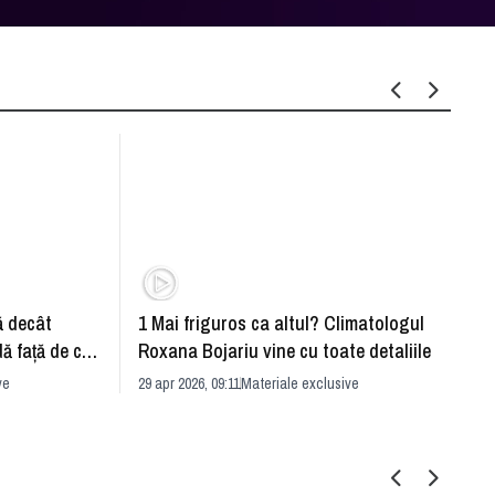
ă decât
1 Mai friguros ca altul? Climatologul
Reţel
dă faţă de ce
Roxana Bojariu vine cu toate detaliile
semni
ve
29 apr 2026, 09:11
Materiale exclusive
29 apr 