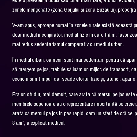
este o prevalență dublă sau chiar mai mare, atunci, evident,
zonele menționate (zona Gorjului și zona Buzăului), proporț
V-am spus, aproape numai în zonele rurale există această pro
doar mediul înconjurător, mediul fizic în care trăim, favorizea
mai redus sedentarismul comparativ cu mediul urban.
În mediul urban, oamenii sunt mai sedentari, pentru că apar 
să mergem pe jos, trebuie să luăm un mijloc de transport, ca
economisim timpul, dar scade efortul fizic și, atunci, apar o
Era un studiu, mai demult, care arăta că mersul pe jos este c
membrele superioare au o reprezentare importantă pe creier, 
arată că mersul pe jos în pas rapid, cam un sfert de oră cel pu
8 ani”, a explicat medicul.