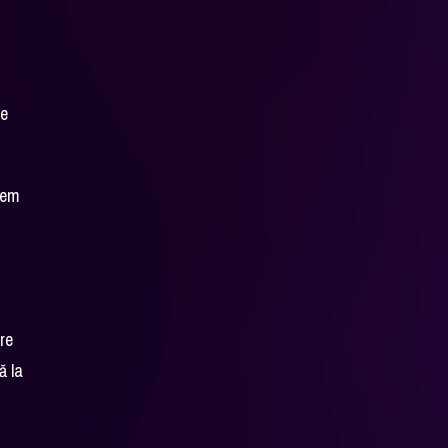
te
utem
re
ă la