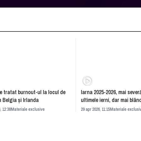
 tratat burnout-ul la locul de
Iarna 2025-2026, mai sever
 Belgia şi Irlanda
ultimele ierni, dar mai blân
era acum 50 de ani
, 12:38
Materiale exclusive
29 apr 2026, 11:15
Materiale exclusi