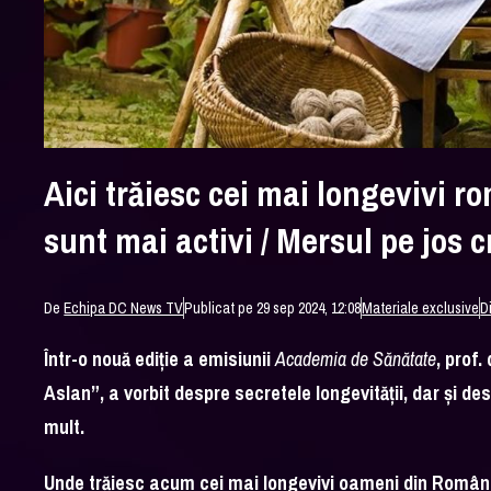
Aici trăiesc cei mai longevivi r
sunt mai activi / Mersul pe jos 
De
Echipa DC News TV
Publicat pe 29 sep 2024, 12:08
Materiale exclusive
D
Într-o nouă ediție a emisiunii
Academia de Sănătate
, prof.
Aslan”, a vorbit despre secretele longevității, dar și d
mult.
Unde trăiesc acum cei mai longevivi oameni din Român