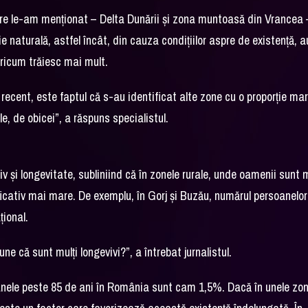
 care le-am menționat – Delta Dunării și zona muntoasă din Vrancea 
ecție naturală, astfel încât, din cauza condițiilor aspre de existență, a
 oricum trăiesc mai mult.
recent, este faptul că s-au identificat alte zone cu o proporție ma
le, de obicei”, a răspuns specialistul.
tiv și longevitate, subliniind că în zonele rurale, unde oamenii sunt 
ficativ mai mare. De exemplu, în Gorj și Buzău, numărul persoanelor
țional.
e că sunt mulți longevivi?”, a întrebat jurnalistul.
soanele peste 85 de ani în România sunt cam 1,5%. Dacă în unele zo