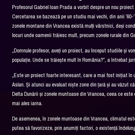
Profesorul Gabriel Ioan Prada a vorbit despre un nou proiec
Cercetarea se bazează pe un studiu mai vechi, din anii ’60-’
zonele montane din Vrancea există mulți vârstnici, deși condiți
locuri unde oamenii trăiesc mult, precum zonele rurale din G
„Domnule profesor, aveți un proiect, au început studiile și v
populație. Unde se trăiește mult în România?”, a întrebat jurn
„Este un proiect foarte interesant, care a mai fost inițiat î
Aslan. Și atunci au evaluat niște zone din țară și au văzut c
Delta Dunării și zonele muntoase din Vrancea, ceea ce este cur
mai ales iarna.
De asemenea, în zonele muntoase din Vrancea, climatul este 
putea să favorizeze, prin anumiți factori, o existență îndelu