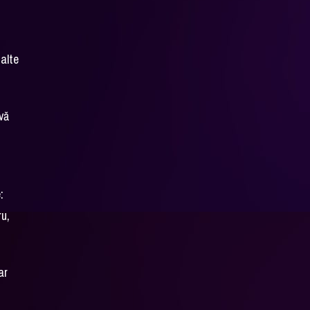
n
 alte
ivă
:
ru,
ar