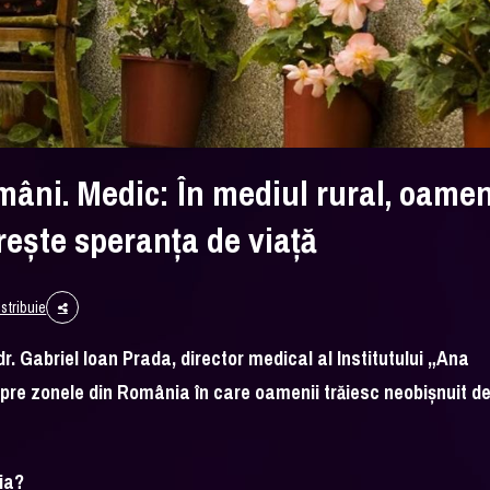
omâni. Medic: În mediul rural, oamen
crește speranța de viață
istribuie
 dr. Gabriel Ioan Prada, director medical al Institutului „Ana
espre zonele din România în care oamenii trăiesc neobișnuit d
ia?