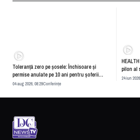
HEALTH 
Toleranță zero pe șosele: Închisoare și
pilon al 
permise anulate pe 10 ani pentru șoferii
dezvoltă
24 iun 2026
iresponsabili
04 aug 2026, 08:29
Conferințe