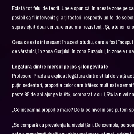
Există tot felul de teorii. Unele spun că, în aceste zone pe
posibil să fi intervenit și alți factori, respectiv un fel de sel
supraviețuit doar cei care erau mai rezistenți. Și, atunci, ei
Ceea ce este interesant în acest studiu, care a fost început 
de vârstnici, în zona Gorjului, în zona Buzăului, în zonele rura
Legătura dintre mersul pe jos și longevitate
Profesorul Prada a explicat legătura dintre stilul de viață ac
puțin sedentari, proporția celor care trăiesc mult este semni
peste 85 de ani ajunge la 6%, comparativ cu 1,5% la nivel na
„Ce înseamnă proporție mare? De la ce nivel în sus putem spun
„Se compară cu prevalența la nivelul țării. De exemplu, per