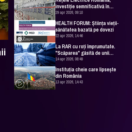
investiţie semnificativă în
Staţia Obor
29 apr 2026, 09:10
HEALTH FORUM: Știința vieții-
sănătatea bazată pe dovezi
22 apr 2026, 14:46
La RAR cu roţi împrumutate.
ii
"Scăparea" găsită de unii
şoferi
14 apr 2026, 08:49
Instituţia cheie care lipseşte
din România
13 apr 2026, 14:43
e