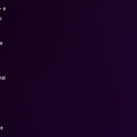
– e
u
re
mai
ne