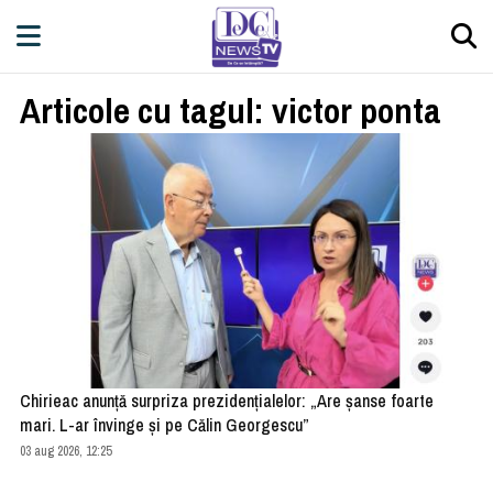
Articole cu tagul: victor ponta
Chirieac anunță surpriza prezidențialelor: „Are șanse foarte
mari. L-ar învinge și pe Călin Georgescu”
03 aug 2026, 12:25