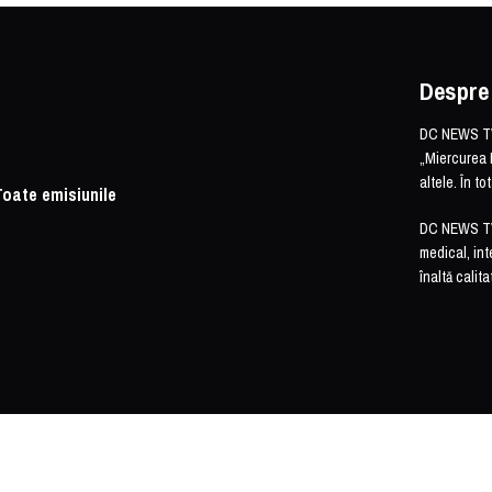
Despre
DC NEWS TV 
„Miercurea 
altele. În t
Toate emisiunile
DC NEWS TV o
medical, int
înaltă calita