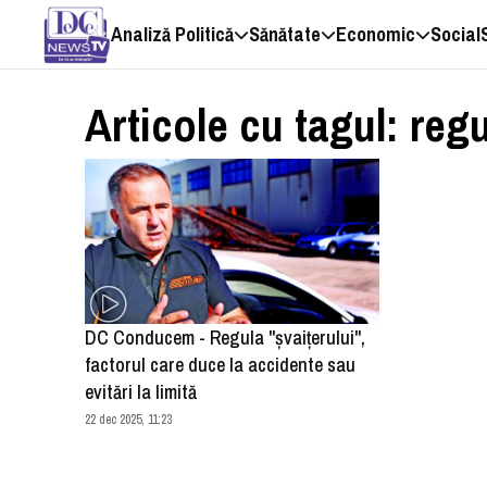
Analiză Politică
Sănătate
Economic
Social
Articole cu tagul: regu
DC Conducem - Regula "şvaiţerului",
factorul care duce la accidente sau
evitări la limită
22 dec 2025, 11:23