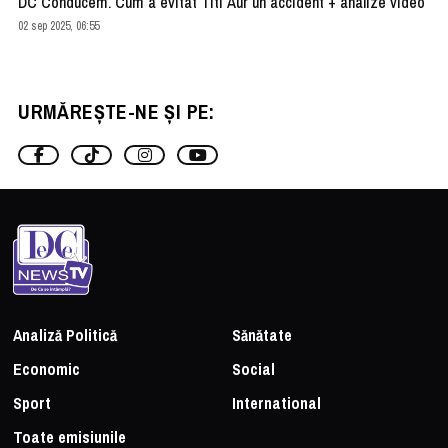
DC Conducem. Cum a evitat Titi Aur un accident + analize video
02 sep 2025, 06:55
URMĂREȘTE-NE ȘI PE:
Analiză Politică
Sănătate
Economic
Social
Sport
International
Toate emisiunile