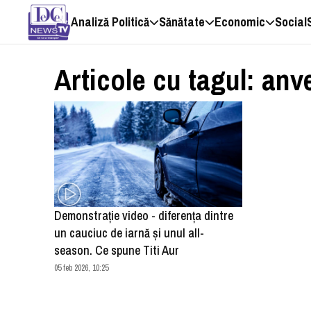
Analiză Politică
Sănătate
Economic
Social
Articole cu tagul: anv
Demonstraţie video - diferenţa dintre
un cauciuc de iarnă şi unul all-
season. Ce spune Titi Aur
05 feb 2026, 10:25