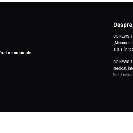
Despre
DC NEWS TV 
„Miercurea 
altele. În t
Toate emisiunile
DC NEWS TV o
medical, int
înaltă calita