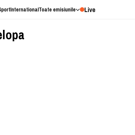
Live
Sport
International
Toate emisiunile
elopa