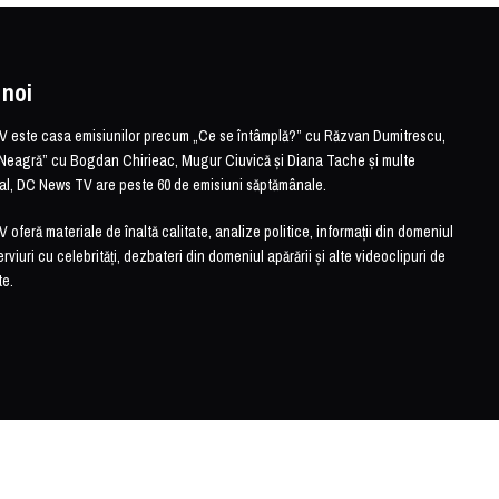
 noi
este casa emisiunilor precum „Ce se întâmplă?” cu Răzvan Dumitrescu,
Neagră” cu Bogdan Chirieac, Mugur Ciuvică și Diana Tache și multe
otal, DC News TV are peste 60 de emisiuni săptămânale.
feră materiale de înaltă calitate, analize politice, informații din domeniul
erviuri cu celebrități, dezbateri din domeniul apărării și alte videoclipuri de
te.