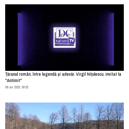
Țăranul român, între legendă și adevăr. Virgil Nițulescu, invitat la
"Antimit"
09 ian 2026, 09:02