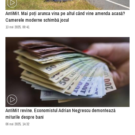
AntiMit. Mai poţi arunca vina pe altul când vine amenda acasă?
Camerele moderne schimbă jocul
13 noi 2025, 09:41
AntiMit revine. Economistul Adrian Negrescu demontează
miturile despre bani
06 noi 2025, 14:32