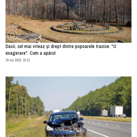
Dacii, cel mai viteaz şi drept dintre popoarele tracice. "O
exagerare". Cum a apărut
29 noi 2025, 15:33