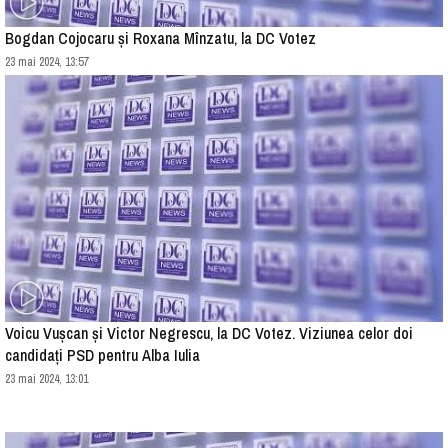
Bogdan Cojocaru și Roxana Mînzatu, la DC Votez
23 mai 2024, 13:57
Voicu Vușcan și Victor Negrescu, la DC Votez. Viziunea celor doi
candidați PSD pentru Alba Iulia
23 mai 2024, 13:01