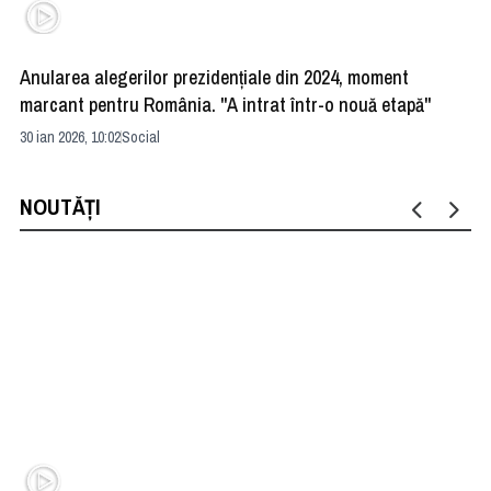
Anularea alegerilor prezidenţiale din 2024, moment
Ră
marcant pentru România. "A intrat într-o nouă etapă"
is
30 ian 2026, 10:02
Social
27 
NOUTĂȚI