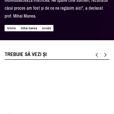
individualizează matricea. Ne spune cine suntem, rezultatul
cărui proces am fost și de ce ne regăsim aici", a declarat
prof. Mihai Manea.
istorie
mihai manea
scoala
TREBUIE SĂ VEZI ȘI