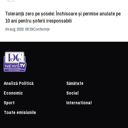
Toleranță zero pe șosele: Închisoare și permise anulate pe
HE
10 ani pentru șoferii iresponsabili
na
04 aug 2026, 08:29
Conferințe
24 
Analiză Politică
Sănătate
Economic
Social
Sport
International
Toate emisiunile