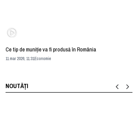
Ce tip de muniţie va fi produsă în România
Il
mo
11 mar 2026, 11:31
Economie
05 
NOUTĂȚI