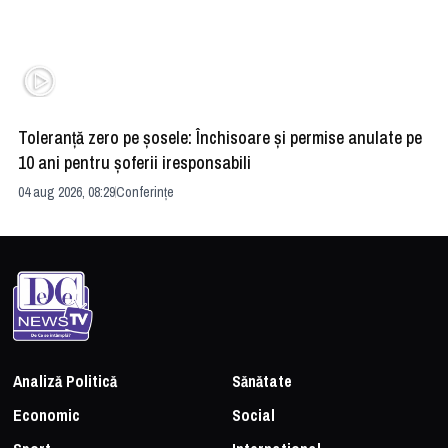
Toleranță zero pe șosele: Închisoare și permise anulate pe
HE
10 ani pentru șoferii iresponsabili
na
04 aug 2026, 08:29
Conferințe
24 
Analiză Politică
Sănătate
Economic
Social