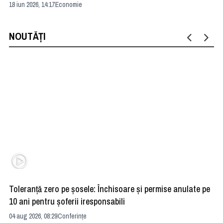
18 iun 2026, 14:17
Economie
13 
NOUTĂȚI
Toleranță zero pe șosele: Închisoare și permise anulate pe
HE
10 ani pentru șoferii iresponsabili
na
04 aug 2026, 08:29
Conferințe
24 