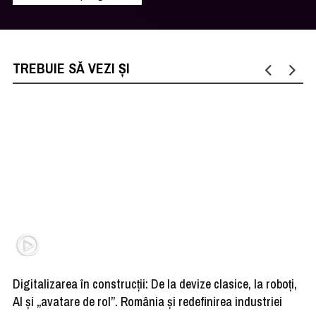
TREBUIE SĂ VEZI ȘI
Digitalizarea în construcții: De la devize clasice, la roboți,
De
AI și „avatare de rol”. România și redefinirea industriei
Ma