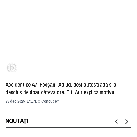
Accident pe A7, Focşani-Adjud, deşi autostrada s-a
DC
deschis de doar câteva ore. Titi Aur explică motivul
ac
23 dec 2025, 14:17
DC Conducem
22 
NOUTĂȚI