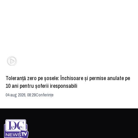
Toleranță zero pe șosele: Închisoare și permise anulate pe
HE
10 ani pentru șoferii iresponsabili
na
04 aug 2026, 08:29
Conferințe
24 